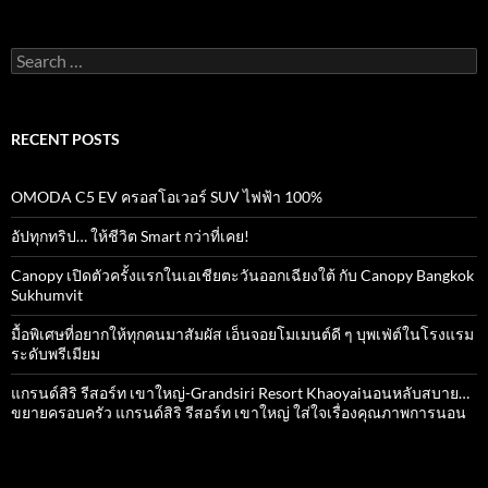
Search
for:
RECENT POSTS
OMODA C5 EV ครอสโอเวอร์ SUV ไฟฟ้า 100%
อัปทุกทริป… ให้ชีวิต Smart กว่าที่เคย!
Canopy เปิดตัวครั้งแรกในเอเชียตะวันออกเฉียงใต้ กับ Canopy Bangkok
Sukhumvit
มื้อพิเศษที่อยากให้ทุกคนมาสัมผัส เอ็นจอยโมเมนต์ดี ๆ บุพเฟ่ต์ในโรงแรม
ระดับพรีเมียม
แกรนด์สิริ​ รีสอร์ท​ เขาใหญ่​-Grandsiri​ Resort​ Khaoyaiนอนหลับสบาย…
ขยายครอบครัว แกรนด์สิริ รีสอร์ท เขาใหญ่ ใส่ใจเรื่องคุณภาพการนอน