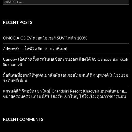
for:
RECENT POSTS
OMODA C5 EV ครอสโอเวอร์ SUV ไฟฟ้า 100%
อัปทุกทริป… ให้ชีวิต Smart กว่าที่เคย!
Canopy เปิดตัวครั้งแรกในเอเชียตะวันออกเฉียงใต้ กับ Canopy Bangkok
Sukhumvit
มื้อพิเศษที่อยากให้ทุกคนมาสัมผัส เอ็นจอยโมเมนต์ดี ๆ บุพเฟ่ต์ในโรงแรม
ระดับพรีเมียม
แกรนด์สิริ​ รีสอร์ท​ เขาใหญ่​-Grandsiri​ Resort​ Khaoyaiนอนหลับสบาย…
ขยายครอบครัว แกรนด์สิริ รีสอร์ท เขาใหญ่ ใส่ใจเรื่องคุณภาพการนอน
RECENT COMMENTS