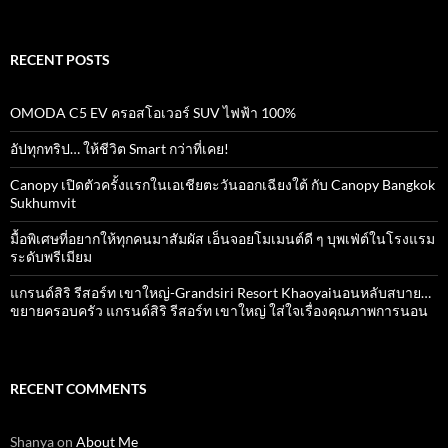
for:
RECENT POSTS
OMODA C5 EV ครอสโอเวอร์ SUV ไฟฟ้า 100%
อัปทุกทริป… ให้ชีวิต Smart กว่าที่เคย!
Canopy เปิดตัวครั้งแรกในเอเชียตะวันออกเฉียงใต้ กับ Canopy Bangkok
Sukhumvit
มื้อพิเศษที่อยากให้ทุกคนมาสัมผัส เอ็นจอยโมเมนต์ดี ๆ บุพเฟ่ต์ในโรงแรม
ระดับพรีเมียม
แกรนด์สิริ​ รีสอร์ท​ เขาใหญ่​-Grandsiri​ Resort​ Khaoyaiนอนหลับสบาย…
ขยายครอบครัว แกรนด์สิริ รีสอร์ท เขาใหญ่ ใส่ใจเรื่องคุณภาพการนอน
RECENT COMMENTS
Shanya
on
About Me