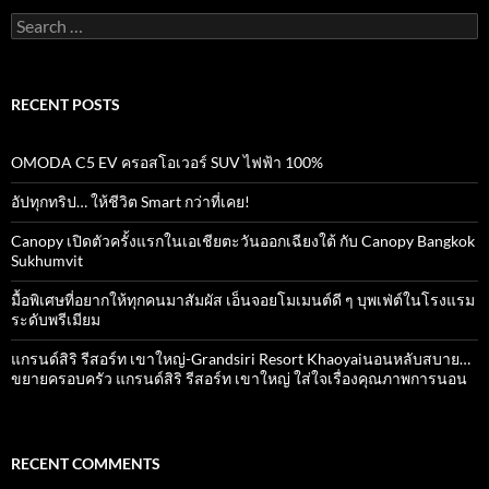
Search
for:
RECENT POSTS
OMODA C5 EV ครอสโอเวอร์ SUV ไฟฟ้า 100%
อัปทุกทริป… ให้ชีวิต Smart กว่าที่เคย!
Canopy เปิดตัวครั้งแรกในเอเชียตะวันออกเฉียงใต้ กับ Canopy Bangkok
Sukhumvit
มื้อพิเศษที่อยากให้ทุกคนมาสัมผัส เอ็นจอยโมเมนต์ดี ๆ บุพเฟ่ต์ในโรงแรม
ระดับพรีเมียม
แกรนด์สิริ​ รีสอร์ท​ เขาใหญ่​-Grandsiri​ Resort​ Khaoyaiนอนหลับสบาย…
ขยายครอบครัว แกรนด์สิริ รีสอร์ท เขาใหญ่ ใส่ใจเรื่องคุณภาพการนอน
RECENT COMMENTS