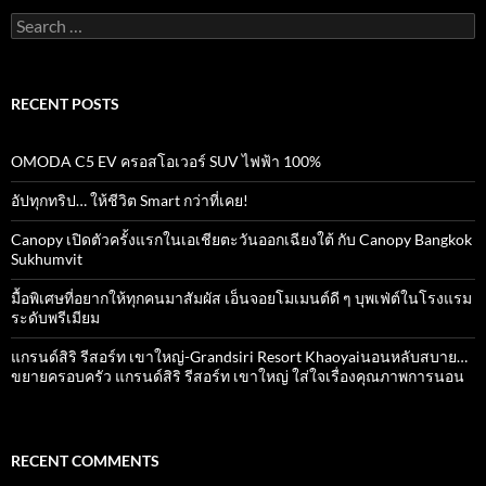
Search
for:
RECENT POSTS
OMODA C5 EV ครอสโอเวอร์ SUV ไฟฟ้า 100%
อัปทุกทริป… ให้ชีวิต Smart กว่าที่เคย!
Canopy เปิดตัวครั้งแรกในเอเชียตะวันออกเฉียงใต้ กับ Canopy Bangkok
Sukhumvit
มื้อพิเศษที่อยากให้ทุกคนมาสัมผัส เอ็นจอยโมเมนต์ดี ๆ บุพเฟ่ต์ในโรงแรม
ระดับพรีเมียม
แกรนด์สิริ​ รีสอร์ท​ เขาใหญ่​-Grandsiri​ Resort​ Khaoyaiนอนหลับสบาย…
ขยายครอบครัว แกรนด์สิริ รีสอร์ท เขาใหญ่ ใส่ใจเรื่องคุณภาพการนอน
RECENT COMMENTS