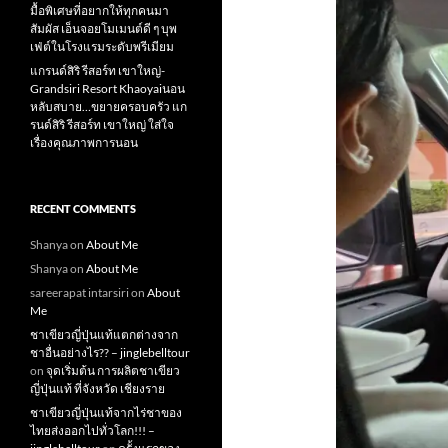
มื้อพิเศษที่อยากให้ทุกคนมา
สัมผัส เอ็นจอยโมเมนต์ดี ๆ บุพ
เฟ่ต์ในโรงแรมระดับพรีเมียม
แกรนด์สิริ​ รีสอร์ท​ เขาใหญ่​-
Grandsiri​ Resort​ Khaoyaiนอน
หลับสบาย…ขยายครอบครัว แก
รนด์สิริ รีสอร์ท เขาใหญ่ ใส่ใจ
เรื่องคุณภาพการนอน
RECENT COMMENTS
Shanya
on
About Me
Shanya
on
About Me
sareerapat intarsiri
on
About
Me
ชาเขียวญี่ปุ่นแท้แตกต่างจาก
ชาอื่นอย่างไร?? – jinglebelltour
on
จุดเริ่มต้น การผลิตชาเขียว
ญี่ปุ่นแท้ ที่จังหวัด เชียงราย
ชาเขียวญี่ปุ่นแท้จากไร่ชาของ
ไทยส่งออกไปทั่วโลก!!! –