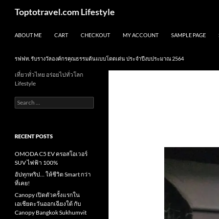
Skip
Search
Toptotravel.com Lifestyle
to
content
ABOUT ME
CART
CHECKOUT
MY ACCOUNT
SAMPLE PAGE
รฟฟท. รับรางวัลองค์กรคุณธรรมต้นแบบโดดเด่น ประจำปีงบประมาณ 2564
เที่ยวทั่วไทย อร่อยไปทั่วโลก
Lifestyle
Search
for:
RECENT POSTS
OMODA C5 EV ครอสโอเวอร์
SUV ไฟฟ้า 100%
อัปทุกทริป… ให้ชีวิต Smart กว่า
ที่เคย!
Canopy เปิดตัวครั้งแรกใน
เอเชียตะวันออกเฉียงใต้ กับ
Canopy Bangkok Sukhumvit