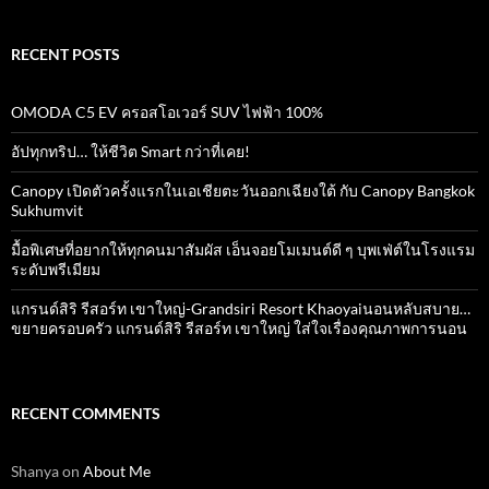
RECENT POSTS
OMODA C5 EV ครอสโอเวอร์ SUV ไฟฟ้า 100%
อัปทุกทริป… ให้ชีวิต Smart กว่าที่เคย!
Canopy เปิดตัวครั้งแรกในเอเชียตะวันออกเฉียงใต้ กับ Canopy Bangkok
Sukhumvit
มื้อพิเศษที่อยากให้ทุกคนมาสัมผัส เอ็นจอยโมเมนต์ดี ๆ บุพเฟ่ต์ในโรงแรม
ระดับพรีเมียม
แกรนด์สิริ​ รีสอร์ท​ เขาใหญ่​-Grandsiri​ Resort​ Khaoyaiนอนหลับสบาย…
ขยายครอบครัว แกรนด์สิริ รีสอร์ท เขาใหญ่ ใส่ใจเรื่องคุณภาพการนอน
RECENT COMMENTS
Shanya
on
About Me