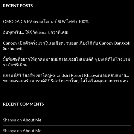
RECENT POSTS
OMODA C5 EV ครอสโอเวอร์ SUV ไฟฟ้า 100%
อัปทุกทริป… ให้ชีวิต Smart กว่าที่เคย!
Canopy เปิดตัวครั้งแรกในเอเชียตะวันออกเฉียงใต้ กับ Canopy Bangkok
Sukhumvit
มื้อพิเศษที่อยากให้ทุกคนมาสัมผัส เอ็นจอยโมเมนต์ดี ๆ บุพเฟ่ต์ในโรงแรม
ระดับพรีเมียม
แกรนด์สิริ​ รีสอร์ท​ เขาใหญ่​-Grandsiri​ Resort​ Khaoyaiนอนหลับสบาย…
ขยายครอบครัว แกรนด์สิริ รีสอร์ท เขาใหญ่ ใส่ใจเรื่องคุณภาพการนอน
RECENT COMMENTS
Shanya
on
About Me
Shanya
on
About Me