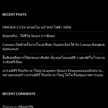
for:
RECENT POSTS
OMODA C5 EV ครอสโอเวอร์ SUV ไฟฟ้า 100%
อัปทุกทริป… ให้ชีวิต Smart กว่าที่เคย!
Canopy เปิดตัวครั้งแรกในเอเชียตะวันออกเฉียงใต้ กับ Canopy Bangkok
Sukhumvit
มื้อพิเศษที่อยากให้ทุกคนมาสัมผัส เอ็นจอยโมเมนต์ดี ๆ บุพเฟ่ต์ในโรงแรม
ระดับพรีเมียม
แกรนด์สิริ​ รีสอร์ท​ เขาใหญ่​-Grandsiri​ Resort​ Khaoyaiนอนหลับสบาย…
ขยายครอบครัว แกรนด์สิริ รีสอร์ท เขาใหญ่ ใส่ใจเรื่องคุณภาพการนอน
RECENT COMMENTS
Shanya
on
About Me