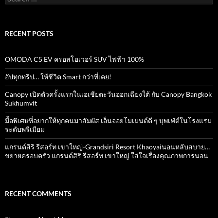
for:
RECENT POSTS
OMODA C5 EV ครอสโอเวอร์ SUV ไฟฟ้า 100%
อัปทุกทริป… ให้ชีวิต Smart กว่าที่เคย!
Canopy เปิดตัวครั้งแรกในเอเชียตะวันออกเฉียงใต้ กับ Canopy Bangkok
Sukhumvit
มื้อพิเศษที่อยากให้ทุกคนมาสัมผัส เอ็นจอยโมเมนต์ดี ๆ บุพเฟ่ต์ในโรงแรม
ระดับพรีเมียม
แกรนด์สิริ​ รีสอร์ท​ เขาใหญ่​-Grandsiri​ Resort​ Khaoyaiนอนหลับสบาย…
ขยายครอบครัว แกรนด์สิริ รีสอร์ท เขาใหญ่ ใส่ใจเรื่องคุณภาพการนอน
RECENT COMMENTS