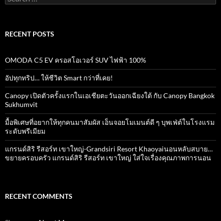
for:
RECENT POSTS
OMODA C5 EV ครอสโอเวอร์ SUV ไฟฟ้า 100%
อัปทุกทริป… ให้ชีวิต Smart กว่าที่เคย!
Canopy เปิดตัวครั้งแรกในเอเชียตะวันออกเฉียงใต้ กับ Canopy Bangkok
Sukhumvit
มื้อพิเศษที่อยากให้ทุกคนมาสัมผัส เอ็นจอยโมเมนต์ดี ๆ บุพเฟ่ต์ในโรงแรม
ระดับพรีเมียม
แกรนด์สิริ​ รีสอร์ท​ เขาใหญ่​-Grandsiri​ Resort​ Khaoyaiนอนหลับสบาย…
ขยายครอบครัว แกรนด์สิริ รีสอร์ท เขาใหญ่ ใส่ใจเรื่องคุณภาพการนอน
RECENT COMMENTS