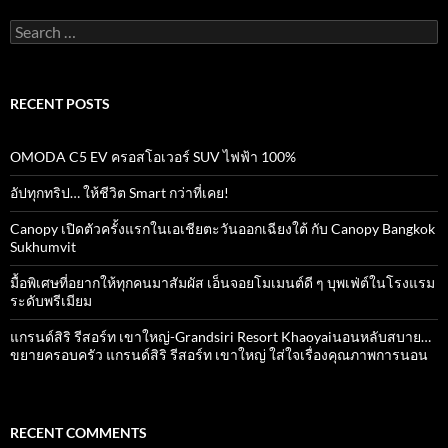
Search
for:
RECENT POSTS
OMODA C5 EV ครอสโอเวอร์ SUV ไฟฟ้า 100%
อัปทุกทริป… ให้ชีวิต Smart กว่าที่เคย!
Canopy เปิดตัวครั้งแรกในเอเชียตะวันออกเฉียงใต้ กับ Canopy Bangkok
Sukhumvit
มื้อพิเศษที่อยากให้ทุกคนมาสัมผัส เอ็นจอยโมเมนต์ดี ๆ บุพเฟ่ต์ในโรงแรม
ระดับพรีเมียม
แกรนด์สิริ​ รีสอร์ท​ เขาใหญ่​-Grandsiri​ Resort​ Khaoyaiนอนหลับสบาย…
ขยายครอบครัว แกรนด์สิริ รีสอร์ท เขาใหญ่ ใส่ใจเรื่องคุณภาพการนอน
RECENT COMMENTS