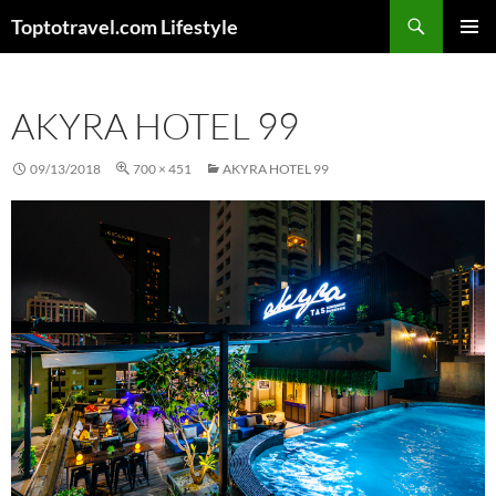
Skip
Search
Toptotravel.com Lifestyle
to
PRIMAR
content
MENU
AKYRA HOTEL 99
09/13/2018
700 × 451
AKYRA HOTEL 99