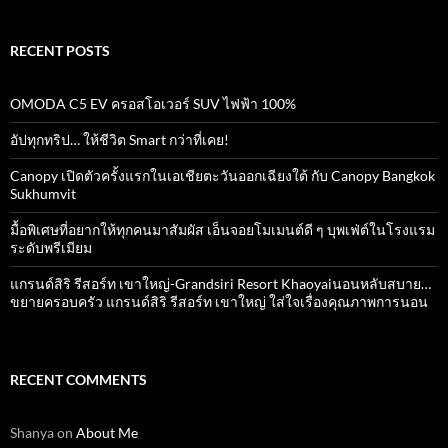
RECENT POSTS
OMODA C5 EV ครอสโอเวอร์ SUV ไฟฟ้า 100%
อัปทุกทริป… ให้ชีวิต Smart กว่าที่เคย!
Canopy เปิดตัวครั้งแรกในเอเชียตะวันออกเฉียงใต้ กับ Canopy Bangkok
Sukhumvit
มื้อพิเศษที่อยากให้ทุกคนมาสัมผัส เอ็นจอยโมเมนต์ดี ๆ บุพเฟ่ต์ในโรงแรม
ระดับพรีเมียม
แกรนด์สิริ​ รีสอร์ท​ เขาใหญ่​-Grandsiri​ Resort​ Khaoyaiนอนหลับสบาย…
ขยายครอบครัว แกรนด์สิริ รีสอร์ท เขาใหญ่ ใส่ใจเรื่องคุณภาพการนอน
RECENT COMMENTS
Shanya
on
About Me