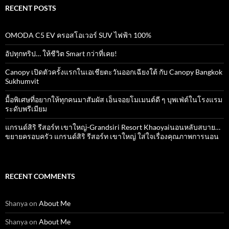
RECENT POSTS
OMODA C5 EV ครอสโอเวอร์ SUV ไฟฟ้า 100%
อัปทุกทริป… ให้ชีวิต Smart กว่าที่เคย!
Canopy เปิดตัวครั้งแรกในเอเชียตะวันออกเฉียงใต้ กับ Canopy Bangkok
Sukhumvit
มื้อพิเศษที่อยากให้ทุกคนมาสัมผัส เอ็นจอยโมเมนต์ดี ๆ บุพเฟ่ต์ในโรงแรม
ระดับพรีเมียม
แกรนด์สิริ​ รีสอร์ท​ เขาใหญ่​-Grandsiri​ Resort​ Khaoyaiนอนหลับสบาย…
ขยายครอบครัว แกรนด์สิริ รีสอร์ท เขาใหญ่ ใส่ใจเรื่องคุณภาพการนอน
RECENT COMMENTS
Shanya
on
About Me
Shanya
on
About Me