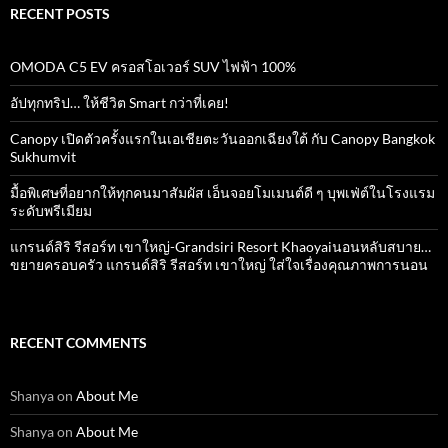
RECENT POSTS
OMODA C5 EV ครอสโอเวอร์ SUV ไฟฟ้า 100%
อัปทุกทริป… ให้ชีวิต Smart กว่าที่เคย!
Canopy เปิดตัวครั้งแรกในเอเชียตะวันออกเฉียงใต้ กับ Canopy Bangkok
Sukhumvit
มื้อพิเศษที่อยากให้ทุกคนมาสัมผัส เอ็นจอยโมเมนต์ดี ๆ บุพเฟ่ต์ในโรงแรม
ระดับพรีเมียม
แกรนด์สิริ​ รีสอร์ท​ เขาใหญ่​-Grandsiri​ Resort​ Khaoyaiนอนหลับสบาย…
ขยายครอบครัว แกรนด์สิริ รีสอร์ท เขาใหญ่ ใส่ใจเรื่องคุณภาพการนอน
RECENT COMMENTS
Shanya
on
About Me
Shanya
on
About Me