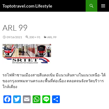
Skip
Search
Toptotravel.com Lifestyle
to
PRIMAR
content
MENU
ARL 99
09/16/2021
200 × 91
ARL 99
รถไฟฟ้าชานเมืองสายสีแดงเข้ม มีแนวเส้นทางในแนวเหนือ-ใต้
ของกรุงเทพมหานครและพื้นที่ต่อเนื่อง ตลอดจนจังหวัดบริวาร
ใกล้เคียง
F
T
E
W
Li
S
ac
w
m
h
n
h