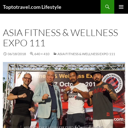
Skip
Search
Toptotravel.com Lifestyle
to
PRIMAR
content
MENU
ASIA FITNESS & WELLNESS
EXPO 111
06/18/2018
640 × 410
ASIA FITNESS & WELLNESS EXPO 111