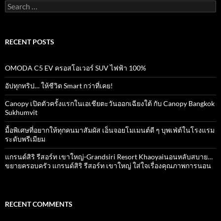
Search
for:
RECENT POSTS
OMODA C5 EV ครอสโอเวอร์ SUV ไฟฟ้า 100%
อัปทุกทริป… ให้ชีวิต Smart กว่าที่เคย!
Canopy เปิดตัวครั้งแรกในเอเชียตะวันออกเฉียงใต้ กับ Canopy Bangkok
Sukhumvit
มื้อพิเศษที่อยากให้ทุกคนมาสัมผัส เอ็นจอยโมเมนต์ดี ๆ บุพเฟ่ต์ในโรงแรม
ระดับพรีเมียม
แกรนด์สิริ​ รีสอร์ท​ เขาใหญ่​-Grandsiri​ Resort​ Khaoyaiนอนหลับสบาย…
ขยายครอบครัว แกรนด์สิริ รีสอร์ท เขาใหญ่ ใส่ใจเรื่องคุณภาพการนอน
RECENT COMMENTS