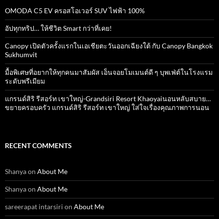
OMODA C5 EV ครอสโอเวอร์ SUV ไฟฟ้า 100%
อัปทุกทริป… ให้ชีวิต Smart กว่าที่เคย!
Canopy เปิดตัวครั้งแรกในเอเชียตะวันออกเฉียงใต้ กับ Canopy Bangkok
Sukhumvit
มื้อพิเศษที่อยากให้ทุกคนมาสัมผัส เอ็นจอยโมเมนต์ดี ๆ บุพเฟ่ต์ในโรงแรม
ระดับพรีเมียม
แกรนด์สิริ​ รีสอร์ท​ เขาใหญ่​-Grandsiri​ Resort​ Khaoyaiนอนหลับสบาย…
ขยายครอบครัว แกรนด์สิริ รีสอร์ท เขาใหญ่ ใส่ใจเรื่องคุณภาพการนอน
RECENT COMMENTS
Shanya
on
About Me
Shanya
on
About Me
sareerapat intarsiri
on
About Me