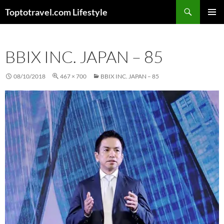
Skip
Search
Toptotravel.com Lifestyle
to
PRIMAR
content
MENU
BBIX INC. JAPAN – 85
08/10/2018
467 × 700
BBIX INC. JAPAN – 85