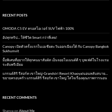
for:
RECENT POSTS
OMODA C5 EV ครอสโอเวอร์ SUV ไฟฟ้า 100%
อัปทุกทริป… ให้ชีวิต Smart กว่าที่เคย!
Canopy เปิดตัวครั้งแรกในเอเชียตะวันออกเฉียงใต้ กับ Canopy Bangkok
Sukhumvit
มื้อพิเศษที่อยากให้ทุกคนมาสัมผัส เอ็นจอยโมเมนต์ดี ๆ บุพเฟ่ต์ในโรงแรม
ระดับพรีเมียม
แกรนด์สิริ​ รีสอร์ท​ เขาใหญ่​-Grandsiri​ Resort​ Khaoyaiนอนหลับสบาย…
ขยายครอบครัว แกรนด์สิริ รีสอร์ท เขาใหญ่ ใส่ใจเรื่องคุณภาพการนอน
RECENT COMMENTS
Shanya
on
About Me