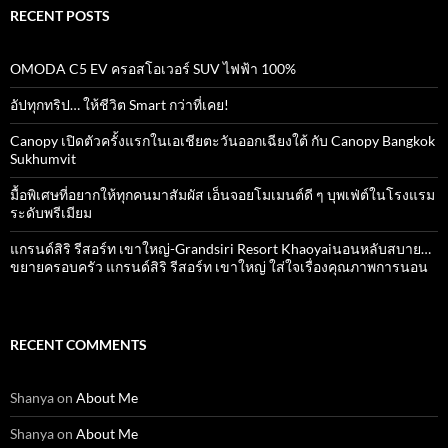
RECENT POSTS
OMODA C5 EV ครอสโอเวอร์ SUV ไฟฟ้า 100%
อัปทุกทริป… ให้ชีวิต Smart กว่าที่เคย!
Canopy เปิดตัวครั้งแรกในเอเชียตะวันออกเฉียงใต้ กับ Canopy Bangkok
Sukhumvit
มื้อพิเศษที่อยากให้ทุกคนมาสัมผัส เอ็นจอยโมเมนต์ดี ๆ บุพเฟ่ต์ในโรงแรม
ระดับพรีเมียม
แกรนด์สิริ​ รีสอร์ท​ เขาใหญ่​-Grandsiri​ Resort​ Khaoyaiนอนหลับสบาย…
ขยายครอบครัว แกรนด์สิริ รีสอร์ท เขาใหญ่ ใส่ใจเรื่องคุณภาพการนอน
RECENT COMMENTS
Shanya
on
About Me
Shanya
on
About Me