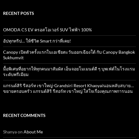
RECENT POSTS
OMODA C5 EV ครอสโอเวอร์ SUV ไฟฟ้า 100%
อัปทุกทริป… ให้ชีวิต Smart กว่าที่เคย!
Canopy เปิดตัวครั้งแรกในเอเชียตะวันออกเฉียงใต้ กับ Canopy Bangkok
Sukhumvit
มื้อพิเศษที่อยากให้ทุกคนมาสัมผัส เอ็นจอยโมเมนต์ดี ๆ บุพเฟ่ต์ในโรงแรม
ระดับพรีเมียม
แกรนด์สิริ​ รีสอร์ท​ เขาใหญ่​-Grandsiri​ Resort​ Khaoyaiนอนหลับสบาย…
ขยายครอบครัว แกรนด์สิริ รีสอร์ท เขาใหญ่ ใส่ใจเรื่องคุณภาพการนอน
RECENT COMMENTS
Shanya
on
About Me