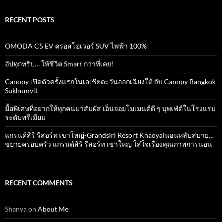
RECENT POSTS
OMODA C5 EV ครอสโอเวอร์ SUV ไฟฟ้า 100%
อัปทุกทริป… ให้ชีวิต Smart กว่าที่เคย!
Canopy เปิดตัวครั้งแรกในเอเชียตะวันออกเฉียงใต้ กับ Canopy Bangkok
Sukhumvit
มื้อพิเศษที่อยากให้ทุกคนมาสัมผัส เอ็นจอยโมเมนต์ดี ๆ บุพเฟ่ต์ในโรงแรม
ระดับพรีเมียม
แกรนด์สิริ​ รีสอร์ท​ เขาใหญ่​-Grandsiri​ Resort​ Khaoyaiนอนหลับสบาย…
ขยายครอบครัว แกรนด์สิริ รีสอร์ท เขาใหญ่ ใส่ใจเรื่องคุณภาพการนอน
RECENT COMMENTS
Shanya
on
About Me