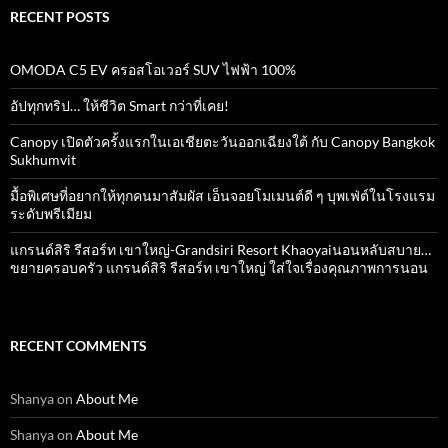
RECENT POSTS
OMODA C5 EV ครอสโอเวอร์ SUV ไฟฟ้า 100%
อัปทุกทริป… ให้ชีวิต Smart กว่าที่เคย!
Canopy เปิดตัวครั้งแรกในเอเชียตะวันออกเฉียงใต้ กับ Canopy Bangkok
Sukhumvit
มื้อพิเศษที่อยากให้ทุกคนมาสัมผัส เอ็นจอยโมเมนต์ดี ๆ บุพเฟ่ต์ในโรงแรม
ระดับพรีเมียม
แกรนด์สิริ​ รีสอร์ท​ เขาใหญ่​-Grandsiri​ Resort​ Khaoyaiนอนหลับสบาย…
ขยายครอบครัว แกรนด์สิริ รีสอร์ท เขาใหญ่ ใส่ใจเรื่องคุณภาพการนอน
RECENT COMMENTS
Shanya
on
About Me
Shanya
on
About Me