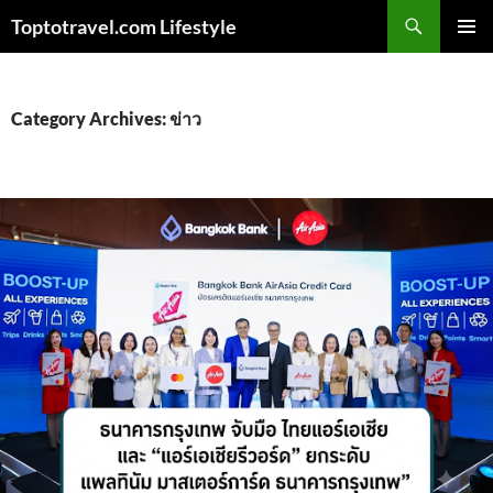
Skip
Search
Toptotravel.com Lifestyle
to
PRIMAR
content
MENU
Category Archives: ข่าว