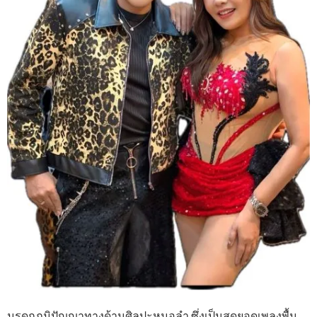
มรดกภูมิปัญญาทางด้านศิลปะหมอลำ ซึ่งเป็นสุดยอดเพลงพื้น