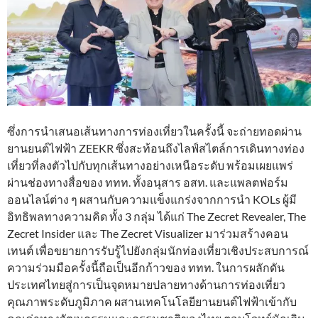
ซึ่งการนำเสนอเส้นทางการท่องเที่ยวในครั้งนี้ จะถ่ายทอดผ่าน
ยานยนต์ไฟฟ้า ZEEKR ซึ่งสะท้อนถึงไลฟ์สไตล์การเดินทางท่อง
เที่ยวที่ลงตัวไปกับทุกเส้นทางอย่างเหนือระดับ พร้อมเผยแพร่
ผ่านช่องทางสื่อของ ททท. ทั้งอนุสาร อสท. และแพลตฟอร์ม
ออนไลน์ต่าง ๆ ผสานกับความแข็งแกร่งจากการนำ KOLs ผู้มี
อิทธิพลทางความคิด ทั้ง 3 กลุ่ม ได้แก่ The Zecret Revealer, The
Zecret Insider และ The Zecret Visualizer มาร่วมสร้างคอน
เทนต์ เพื่อขยายการรับรู้ไปยังกลุ่มนักท่องเที่ยวเชิงประสบการณ์
ความร่วมมือครั้งนี้ถือเป็นอีกก้าวของ ททท. ในการผลักดัน
ประเทศไทยสู่การเป็นจุดหมายปลายทางด้านการท่องเที่ยว
คุณภาพระดับภูมิภาค ผสานเทคโนโลยียานยนต์ไฟฟ้าเข้ากับ