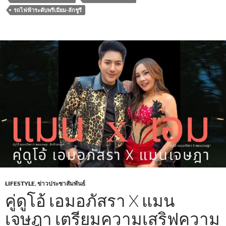
b
er
s
e
รถไฟฟ้าระดับพรีเมียม-ลักชูรี
o
A
o
p
k
p
LIFESTYLE
,
ข่าวประชาสัมพันธ์
คู่ดูโอ้ เอมอภัสรา ​X แมน
เจษฎา เตรียมความเสริฟความ