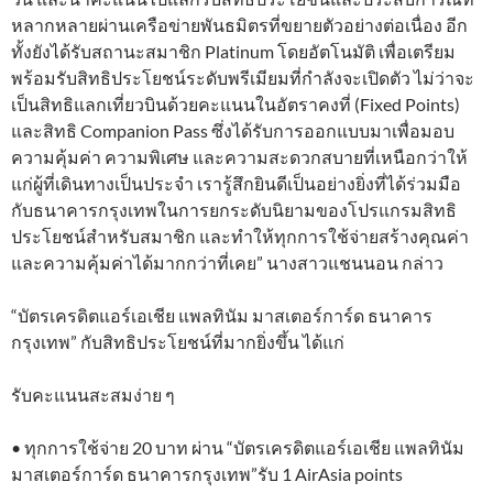
หลากหลายผ่านเครือข่ายพันธมิตรที่ขยายตัวอย่างต่อเนื่อง อีก
ทั้งยังได้รับสถานะสมาชิก Platinum โดยอัตโนมัติ เพื่อเตรียม
พร้อมรับสิทธิประโยชน์ระดับพรีเมียมที่กำลังจะเปิดตัว ไม่ว่าจะ
เป็นสิทธิแลกเที่ยวบินด้วยคะแนนในอัตราคงที่ (Fixed Points)
และสิทธิ Companion Pass ซึ่งได้รับการออกแบบมาเพื่อมอบ
ความคุ้มค่า ความพิเศษ และความสะดวกสบายที่เหนือกว่าให้
แก่ผู้ที่เดินทางเป็นประจำ เรารู้สึกยินดีเป็นอย่างยิ่งที่ได้ร่วมมือ
กับธนาคารกรุงเทพในการยกระดับนิยามของโปรแกรมสิทธิ
ประโยชน์สำหรับสมาชิก และทำให้ทุกการใช้จ่ายสร้างคุณค่า
และความคุ้มค่าได้มากกว่าที่เคย” นางสาวแชนนอน กล่าว
“บัตรเครดิตแอร์เอเชีย แพลทินัม มาสเตอร์การ์ด ธนาคาร
กรุงเทพ” กับสิทธิประโยชน์ที่มากยิ่งขึ้น ได้แก่
รับคะแนนสะสมง่าย ๆ
• ทุกการใช้จ่าย 20 บาท ผ่าน “บัตรเครดิตแอร์เอเชีย แพลทินัม
มาสเตอร์การ์ด ธนาคารกรุงเทพ”รับ 1 AirAsia points