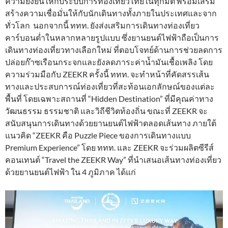
ความยั่งยืนให้กับระบบการท่องเที่ยวไทยในทุกมิติ พร้อมเสริม
สร้างความเชื่อมั่นให้กับนักเดินทางทั้งภายในประเทศและจาก
ทั่วโลก นอกจากนี้ ททท. ยังส่งเสริมการเดินทางท่องเที่ยว
คาร์บอนต่ำในหลากหลายรูปแบบ ซึ่งยานยนต์ไฟฟ้าถือเป็นการ
เดินทางท่องเที่ยวทางเลือกใหม่ ที่ตอบโจทย์ด้านการช่วยลดการ
ปล่อยก๊าซเรือนกระจกและยังลดภาระค่าน้ำมันเชื้อเพลิง โดย
ความร่วมมือกับ ZEEKR ครั้งนี้ ททท. จะทำหน้าที่คัดสรรเส้น
ทางและประสบการณ์ท่องเที่ยวที่สะท้อนเอกลักษณ์ของแต่ละ
พื้นที่ โดยเฉพาะสถานที่ “Hidden Destination” ที่มีคุณค่าทาง
วัฒนธรรม ธรรมชาติ และวิถีชีวิตท้องถิ่น ขณะที่ ZEEKR จะ
สนับสนุนการเดินทางด้วยยานยนต์ไฟฟ้าตลอดเส้นทาง ภายใต้
แนวคิด “ZEEKR คือ Puzzle Piece ของการเดินทางแบบ
Premium Experience” โดย ททท. และ ZEEKR จะร่วมผลิตซีรีส์
คอนเทนต์ “Travel the ZEEKR Way” ที่นำเสนอเส้นทางท่องเที่ยว
ด้วยยานยนต์ไฟฟ้า ใน 4 ภูมิภาค ได้แก่