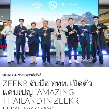
o
p
k
p
LIFESTYLE
,
ข่าวประชาสัมพันธ์
ZEEKR จับมือ ททท. เปิดตัว
แคมเปญ “AMAZING
THAILAND IN ZEEKR