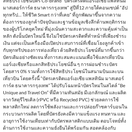
สิทธิประโยชน์บัตร Co-Brand “บัตรเครดิตแอร์เอเชีย แพลทินัม
มาสเตอร์การ์ด ธนาคารกรุงเทพ” สู่ปีที่12 ภายใต้คอนเซปต์ “อัป
ทุกทริป… ให้ชีวิต Smart กว่าที่เคย” ที่ถูกพัฒนาขึ้นจากความ
ต้องการของลูกค้าปัจจุบันและฐานข้อมูลเชิงลึกด้านพฤติกรรม
ของผู้บริโภคยุคใหม่ ที่มุ่งเน้นความสะดวกและความคุ้มค่าเป็น
หลัก ดังนั้นบัตรใหม่นี้ จึงไม่ใช่บัตรเครดิตที่ทำหน้าที่เพียงชำระ
เงิน แต่จะเป็นเครื่องมือเปิดประสบการณ์ที่เชื่อมโยงลูกค้าเข้า
กับทุกทริปของการท่องเที่ยว ด้วยสิทธิประโยชน์ที่มากขึ้นกว่า
บัตรเดิมอย่างชัดเจน ทั้งการสะสมคะแนนเพื่อใช้แลกเที่ยวบิน
แอร์เอเชียหรือแลกสิทธิประโยชน์อื่น ๆ การผ่อนชำระบัตร
โดยสาร 0% รวมทั้งการใช้สิทธิประโยชน์ในสนามบินและบน
เที่ยวบิน โดยครั้งนี้ “บัตรเครดิตแอร์เอเชีย แพลทินัม มาสเตอร์
การ์ด ธนาคารกรุงเทพ” ได้ปรับโฉมหน้าบัตรใหม่ในสไตล์ “Be
Unique and Travel On” ที่มีความทันสมัย มีเอกลักษณ์ และผลิต
จากวัสดุรีไซเคิล (rPVC หรือ Recycled PVC) ช่วยลดการใช้
พลาสติกใหม่ ลดการใช้พลังงานและการปล่อยก๊าซคาร์บอนใน
กระบวนการผลิต โดยที่บัตรยังคงมีความแข็งแรง ทนทาน และ
อายุการใช้งานเทียบเท่ากับบัตรพลาสติกแบบเดิม ตอบโจทย์ทั้ง
ด้านการใช้งานและความยั่งยืนได้พร้อมกัน สอดคล้องกับ