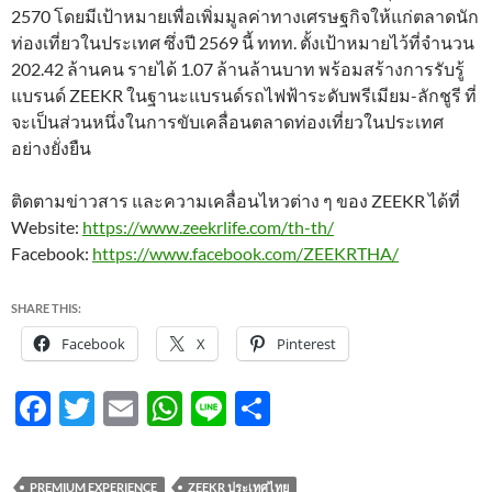
2570 โดยมีเป้าหมายเพื่อเพิ่มมูลค่าทางเศรษฐกิจให้แก่ตลาดนัก
ท่องเที่ยวในประเทศ ซึ่งปี 2569 นี้ ททท. ตั้งเป้าหมายไว้ที่จำนวน
202.42 ล้านคน รายได้ 1.07 ล้านล้านบาท พร้อมสร้างการรับรู้
แบรนด์ ZEEKR ในฐานะแบรนด์รถไฟฟ้าระดับพรีเมียม-ลักชูรี ที่
จะเป็นส่วนหนึ่งในการขับเคลื่อนตลาดท่องเที่ยวในประเทศ
อย่างยั่งยืน
ติดตามข่าวสาร และความเคลื่อนไหวต่าง ๆ ของ ZEEKR ได้ที่
Website:
https://www.zeekrlife.com/th-th/
Facebook:
https://www.facebook.com/ZEEKRTHA/
SHARE THIS:
Facebook
X
Pinterest
F
T
E
W
Li
S
ac
w
m
h
n
h
e
itt
ail
at
e
ar
PREMIUM EXPERIENCE
ZEEKR ประเทศไทย