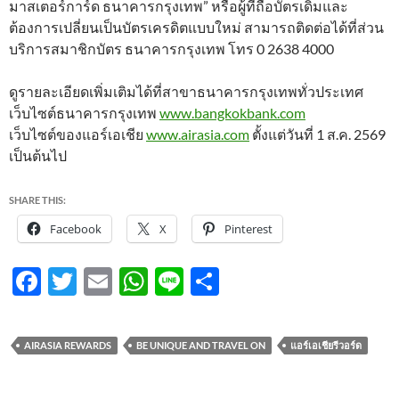
มาสเตอร์การ์ด ธนาคารกรุงเทพ” หรือผู้ที่ถือบัตรเดิมและ
ต้องการเปลี่ยนเป็นบัตรเครดิตแบบใหม่ สามารถติดต่อได้ที่ส่วน
บริการสมาชิกบัตร ธนาคารกรุงเทพ โทร 0 2638 4000
ดูรายละเอียดเพิ่มเติมได้ที่สาขาธนาคารกรุงเทพทั่วประเทศ
เว็บไซต์ธนาคารกรุงเทพ
www.bangkokbank.com
เว็บไซต์ของแอร์เอเชีย
www.airasia.com
ตั้งแต่วันที่ 1 ส.ค. 2569
เป็นต้นไป
SHARE THIS:
Facebook
X
Pinterest
F
T
E
W
Li
S
ac
w
m
h
n
h
e
itt
ail
at
e
ar
AIRASIA REWARDS
BE UNIQUE AND TRAVEL ON
แอร์เอเชียรีวอร์ด
b
er
s
e
o
A