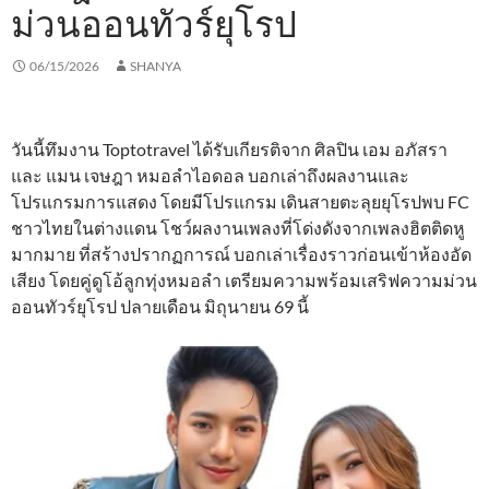
ม่วนออนทัวร์ยุโรป
06/15/2026
SHANYA
วันนี้ทึมงาน Toptotravel ได้รับเกียรติจาก ศิลปิน เอม อภัสรา
และ แมน เจษฎา หมอลำไอดอล บอกเล่าถึงผลงานและ
โปรแกรมการแสดง โดยมีโปรแกรม เดินสายตะลุยยุโรปพบ FC
ชาวไทยในต่างแดน โชว์ผลงานเพลงที่โด่งดังจากเพลงฮิตติดหู
มากมาย ที่สร้างปรากฏการณ์ บอกเล่าเรื่องราวก่อนเข้าห้องอัด
เสียง โดยคู่ดูโอ้ลูกทุ่งหมอลำ เตรียมความพร้อมเสริฟความม่วน
ออนทัวร์ยุโรป ปลายเดือน มิถุนายน 69 นี้