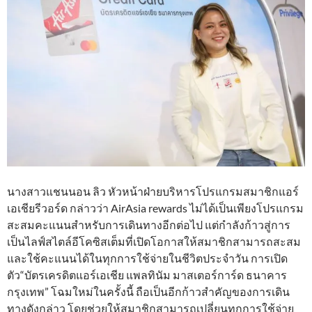
นางสาวแชนนอน ลิว หัวหน้าฝ่ายบริหารโปรแกรมสมาชิกแอร์
เอเชียรีวอร์ด กล่าวว่า AirAsia rewards ไม่ได้เป็นเพียงโปรแกรม
สะสมคะแนนสำหรับการเดินทางอีกต่อไป แต่กำลังก้าวสู่การ
เป็นไลฟ์สไตล์อีโคซิสเต็มที่เปิดโอกาสให้สมาชิกสามารถสะสม
และใช้คะแนนได้ในทุกการใช้จ่ายในชีวิตประจำวัน การเปิด
ตัว“บัตรเครดิตแอร์เอเชีย แพลทินัม มาสเตอร์การ์ด ธนาคาร
กรุงเทพ” โฉมใหม่ในครั้งนี้ ถือเป็นอีกก้าวสำคัญของการเดิน
ทางดังกล่าว โดยช่วยให้สมาชิกสามารถเปลี่ยนทุกการใช้จ่าย