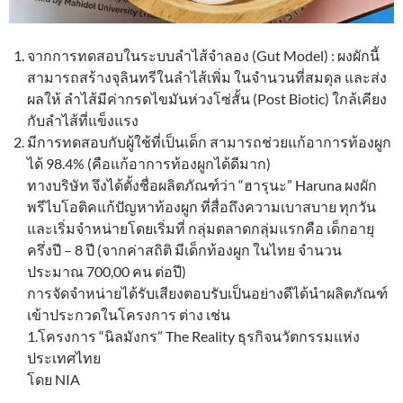
จากการทดสอบในระบบลำไส้จำลอง (Gut Model) : ผงผักนี้
สามารถสร้างจุลินทรีในลำไส้เพิ่ม ในจำนวนที่สมดุล และส่ง
ผลให้ ลำไส้มีค่ากรดไขมันห่วงโซ่สั้น (Post Biotic) ใกล้เคียง
กับลำไส้ที่แข็งแรง
มีการทดสอบกับผู้ใช้ที่เป็นเด็ก สามารถช่วยแก้อาการท้องผูก
ได้ 98.4% (คือแก้อาการท้องผูกได้ดีมาก)
ทางบริษัท จึงได้ตั้งชื่อผลิตภัณฑ์ว่า “ฮารุนะ” Haruna ผงผัก
พรีไบโอติคแก้ปัญหาท้องผูก ที่สื่อถึงความเบาสบาย ทุกวัน
และเริ่มจำหน่ายโดยเริ่มที่ กลุ่มตลาดกลุ่มแรกคือ เด็กอายุ
ครึ่งปี – 8 ปี (จากค่าสถิติ มีเด็กท้องผูก ในไทย จำนวน
ประมาณ 700,00 คน ต่อปี)
การจัดจำหน่ายได้รับเสียงตอบรับเป็นอย่างดีได้นำผลิตภัณฑ์
เข้าประกวดในโครงการ ต่าง เช่น
1.โครงการ “นิลมังกร” The Reality ธุรกิจนวัตกรรมแห่ง
ประเทศไทย
โดย NIA