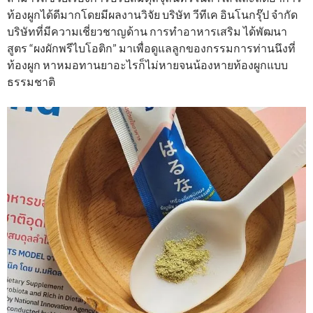
ท้องผูกได้ดีมากโดยมีผลงานวิจัย บริษัท วีทีเค อินโนกรุ๊ป จำกัด
บริษัทที่มีความเชี่ยวชาญด้าน การทำอาหารเสริม ได้พัฒนา
สูตร “ผงผักพรีไบโอติก” มาเพื่อดูแลลูกของกรรมการท่านนึงที่
ท้องผูก หาหมอทานยาอะไรก็ไม่หายจนน้องหายท้องผูกแบบ
ธรรมชาติ