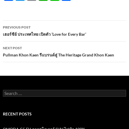
ac
w
m
h
n
h
e
itt
ail
at
e
ar
b
er
s
e
Post
PREVIOUS POST
o
A
navigation
เฮอร์ชีย์ ประเทศไทย เปิดตัว ‘Love for Every Bar’
o
p
NEXT POST
k
p
Pullman Khon Kaen รีแบรนด์สู่ The Heritage Grand Khon Kaen
Search
for:
RECENT POSTS