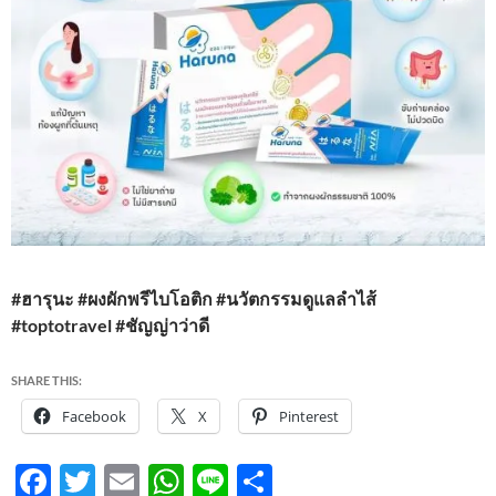
#ฮารุนะ #ผงผักพรีไบโอติก #นวัตกรรมดูแลลำไส้
#toptotravel #ชัญญ่าว่าดี
SHARE THIS:
Facebook
X
Pinterest
F
T
E
W
Li
S