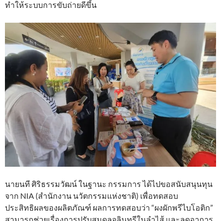
ทำให้ระบบการขับถ่ายดีขึ้น
นายนที ศิริธรรมวัฒน์ ในฐานะ กรรมการ ได้ไปขอสนับสนุนทุน
จาก NIA (สำนักงาน นวัตกรรมแห่งชาติ) เพื่อทดสอบ
ประสิทธิผลของผลิตภัณฑ์ ผลการทดสอบว่า “ผงผักพรีไบโอติก”
สามารถช่วยเรื่องการปรับสมดุลจุลินทรีในลำไส้ และลดอาการ