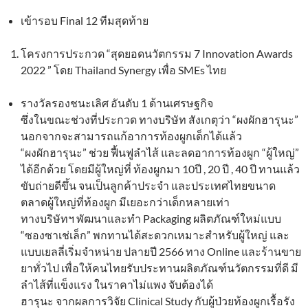
เข้ารอบ Final 12 ทีมสุดท้าย
โครงการประกวด “สุดยอดนวัตกรรม 7 Innovation Awards
2022 ” โดย Thailand Synergy เพื่อ SMEs ไทย
รางวัลรองชนะเลิศ อันดับ 1 ด้านเศรษฐกิจ
ซึ่งในขณะช่วงที่ประกวด ทางบริษัท สังเกตุว่า “ผงผักฮารุนะ”
นอกจากจะสามารถแก้อาการท้องผูกเด็กได้แล้ว
“ผงผักฮารุนะ” ช่วย ฟื้นฟูลำไส้ และลดอาการท้องผูก “ผู้ใหญ่”
ได้อีกด้วย โดยมีผู้ใหญ่ที่ ท้องผูกมา 10ปี , 20 ปี , 40 ปี ทานแล้ว
ขับถ่ายดีขึ้น จนเป็นลูกค้าประจำ และประเทศไทยขนาด
ตลาดผู้ใหญ่ที่ท้องผูก มีเยอะกว่าเด็กหลายเท่า
ทางบริษัทฯ พัฒนาและทำ Packaging ผลิตภัณฑ์ใหม่แบบ
“ซองซาเช่เล็ก” พกทานได้สะดวกเหมาะสำหรับผู้ใหญ่ และ
แบบเยลลี่เริ่มจำหน่าย ปลายปี 2566 ทาง Online และร้านขาย
ยาทั่วไป เพื่อให้คนไทยรับประทานผลิตภัณฑ์นวัตกรรมที่ดี มี
ลำไส้ที่แข็งแรง ในราคาไม่แพง จับต้องได้
ฮารุนะ จากผลการวิจัย Clinical Study กับผู้ป่วยท้องผูกเรื้อรัง