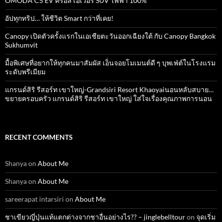
OMODA C5 EV ครอสโอเวอร์ SUV ไฟฟ้า 100%
อัปทุกทริป… ให้ชีวิต Smart กว่าที่เคย!
Canopy เปิดตัวครั้งแรกในเอเชียตะวันออกเฉียงใต้ กับ Canopy Bangkok
Sukhumvit
มื้อพิเศษที่อยากให้ทุกคนมาสัมผัส เอ็นจอยโมเมนต์ดี ๆ บุพเฟ่ต์ในโรงแรม
ระดับพรีเมียม
แกรนด์สิริ​ รีสอร์ท​ เขาใหญ่​-Grandsiri​ Resort​ Khaoyaiนอนหลับสบาย…
ขยายครอบครัว แกรนด์สิริ รีสอร์ท เขาใหญ่ ใส่ใจเรื่องคุณภาพการนอน
RECENT COMMENTS
Shanya
on
About Me
Shanya
on
About Me
sareerapat intarsiri
on
About Me
ชาเขียวญี่ปุ่นแท้แตกต่างจากชาอื่นอย่างไร?? – jinglebelltour
on
จุดเริ่ม