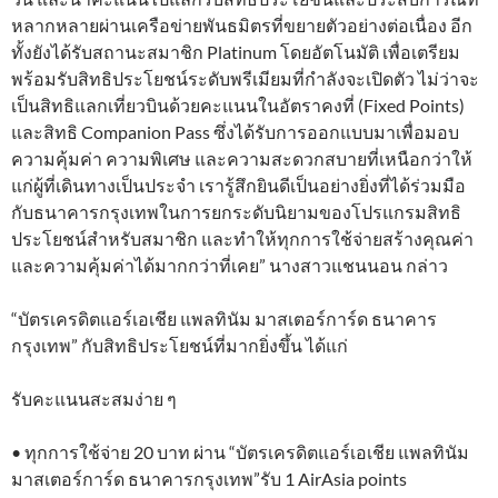
หลากหลายผ่านเครือข่ายพันธมิตรที่ขยายตัวอย่างต่อเนื่อง อีก
ทั้งยังได้รับสถานะสมาชิก Platinum โดยอัตโนมัติ เพื่อเตรียม
พร้อมรับสิทธิประโยชน์ระดับพรีเมียมที่กำลังจะเปิดตัว ไม่ว่าจะ
เป็นสิทธิแลกเที่ยวบินด้วยคะแนนในอัตราคงที่ (Fixed Points)
และสิทธิ Companion Pass ซึ่งได้รับการออกแบบมาเพื่อมอบ
ความคุ้มค่า ความพิเศษ และความสะดวกสบายที่เหนือกว่าให้
แก่ผู้ที่เดินทางเป็นประจำ เรารู้สึกยินดีเป็นอย่างยิ่งที่ได้ร่วมมือ
กับธนาคารกรุงเทพในการยกระดับนิยามของโปรแกรมสิทธิ
ประโยชน์สำหรับสมาชิก และทำให้ทุกการใช้จ่ายสร้างคุณค่า
และความคุ้มค่าได้มากกว่าที่เคย” นางสาวแชนนอน กล่าว
“บัตรเครดิตแอร์เอเชีย แพลทินัม มาสเตอร์การ์ด ธนาคาร
กรุงเทพ” กับสิทธิประโยชน์ที่มากยิ่งขึ้น ได้แก่
รับคะแนนสะสมง่าย ๆ
• ทุกการใช้จ่าย 20 บาท ผ่าน “บัตรเครดิตแอร์เอเชีย แพลทินัม
มาสเตอร์การ์ด ธนาคารกรุงเทพ”รับ 1 AirAsia points