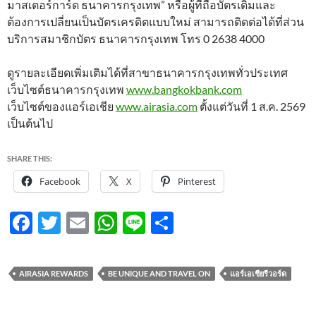
มาสเตอร์การ์ด ธนาคารกรุงเทพ” หรือผู้ที่ถือบัตรเดิมและ
ต้องการเปลี่ยนเป็นบัตรเครดิตแบบใหม่ สามารถติดต่อได้ที่ส่วน
บริการสมาชิกบัตร ธนาคารกรุงเทพ โทร 0 2638 4000
ดูรายละเอียดเพิ่มเติมได้ที่สาขาธนาคารกรุงเทพทั่วประเทศ
เว็บไซต์ธนาคารกรุงเทพ
www.bangkokbank.com
เว็บไซต์ของแอร์เอเชีย
www.airasia.com
ตั้งแต่วันที่ 1 ส.ค. 2569
เป็นต้นไป
SHARE THIS:
Facebook
X
Pinterest
F
T
E
W
Li
S
ac
w
m
h
n
h
e
itt
ail
at
e
ar
AIRASIA REWARDS
BE UNIQUE AND TRAVEL ON
แอร์เอเชียรีวอร์ด
b
er
s
e
o
A