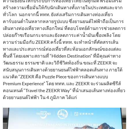
ความยั่งยืนให้กับระบบการท่องเที่ยวไทยในทุกมิติ พร้อมเสริม
สร้างความเชื่อมั่นให้กับนักเดินทางทั้งภายในประเทศและจาก
ทั่วโลก นอกจากนี้ ททท. ยังส่งเสริมการเดินทางท่องเที่ยว
คาร์บอนต่ำในหลากหลายรูปแบบ ซึ่งยานยนต์ไฟฟ้าถือเป็นการ
เดินทางท่องเที่ยวทางเลือกใหม่ ที่ตอบโจทย์ด้านการช่วยลดการ
ปล่อยก๊าซเรือนกระจกและยังลดภาระค่าน้ำมันเชื้อเพลิง โดย
ความร่วมมือกับ ZEEKR ครั้งนี้ ททท. จะทำหน้าที่คัดสรรเส้น
ทางและประสบการณ์ท่องเที่ยวที่สะท้อนเอกลักษณ์ของแต่ละ
พื้นที่ โดยเฉพาะสถานที่ “Hidden Destination” ที่มีคุณค่าทาง
วัฒนธรรม ธรรมชาติ และวิถีชีวิตท้องถิ่น ขณะที่ ZEEKR จะ
สนับสนุนการเดินทางด้วยยานยนต์ไฟฟ้าตลอดเส้นทาง ภายใต้
แนวคิด “ZEEKR คือ Puzzle Piece ของการเดินทางแบบ
Premium Experience” โดย ททท. และ ZEEKR จะร่วมผลิตซีรีส์
คอนเทนต์ “Travel the ZEEKR Way” ที่นำเสนอเส้นทางท่องเที่ยว
ด้วยยานยนต์ไฟฟ้า ใน 4 ภูมิภาค ได้แก่