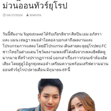
ม่วนออนทัวร์ยุโรป
06/15/2026
SHANYA
วันนี้ทึมงาน Toptotravel ได้รับเกียรติจาก ศิลปิน เอม อภัสรา
และ แมน เจษฎา หมอลำไอดอล บอกเล่าถึงผลงานและ
โปรแกรมการแสดง โดยมีโปรแกรม เดินสายตะลุยยุโรปพบ FC
ชาวไทยในต่างแดน โชว์ผลงานเพลงที่โด่งดังจากเพลงฮิตติดหู
มากมาย ที่สร้างปรากฏการณ์ บอกเล่าเรื่องราวก่อนเข้าห้องอัด
เสียง โดยคู่ดูโอ้ลูกทุ่งหมอลำ เตรียมความพร้อมเสริฟความม่วน
ออนทัวร์ยุโรป ปลายเดือน มิถุนายน 69 นี้