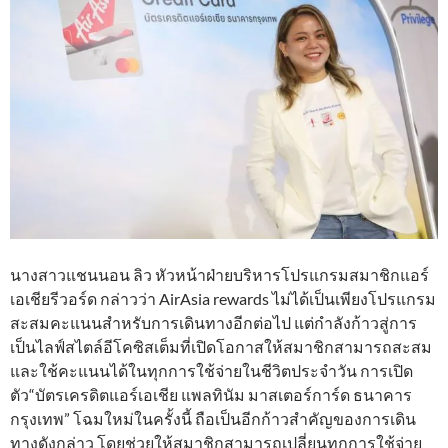
นางสาวแชนนอน ลิว หัวหน้าฝ่ายบริหารโปรแกรมสมาชิกแอร์
เอเชียรีวอร์ด กล่าวว่า AirAsia rewards ไม่ได้เป็นเพียงโปรแกรม
สะสมคะแนนสำหรับการเดินทางอีกต่อไป แต่กำลังก้าวสู่การ
เป็นไลฟ์สไตล์อีโคซิสเต็มที่เปิดโอกาสให้สมาชิกสามารถสะสม
และใช้คะแนนได้ในทุกการใช้จ่ายในชีวิตประจำวัน การเปิด
ตัว“บัตรเครดิตแอร์เอเชีย แพลทินัม มาสเตอร์การ์ด ธนาคาร
กรุงเทพ” โฉมใหม่ในครั้งนี้ ถือเป็นอีกก้าวสำคัญของการเดิน
ทางดังกล่าว โดยช่วยให้สมาชิกสามารถเปลี่ยนทุกการใช้จ่าย