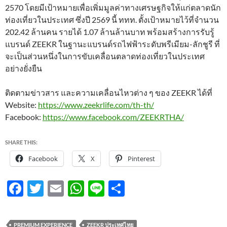
2570 โดยมีเป้าหมายเพื่อเพิ่มมูลค่าทางเศรษฐกิจให้แก่ตลาดนัก
ท่องเที่ยวในประเทศ ซึ่งปี 2569 นี้ ททท. ตั้งเป้าหมายไว้ที่จำนวน
202.42 ล้านคน รายได้ 1.07 ล้านล้านบาท พร้อมสร้างการรับรู้
แบรนด์ ZEEKR ในฐานะแบรนด์รถไฟฟ้าระดับพรีเมียม-ลักชูรี ที่
จะเป็นส่วนหนึ่งในการขับเคลื่อนตลาดท่องเที่ยวในประเทศ
อย่างยั่งยืน
ติดตามข่าวสาร และความเคลื่อนไหวต่าง ๆ ของ ZEEKR ได้ที่
Website:
https://www.zeekrlife.com/th-th/
Facebook:
https://www.facebook.com/ZEEKRTHA/
SHARE THIS:
Facebook
X
Pinterest
F
T
E
W
Li
S
ac
w
m
h
n
h
e
itt
ail
at
e
ar
PREMIUM EXPERIENCE
ZEEKR ประเทศไทย