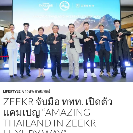
o
p
k
p
LIFESTYLE
,
ข่าวประชาสัมพันธ์
ZEEKR จับมือ ททท. เปิดตัว
แคมเปญ “AMAZING
THAILAND IN ZEEKR