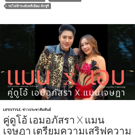
b
er
s
e
รถไฟฟ้าระดับพรีเมียม-ลักชูรี
o
A
o
p
k
p
LIFESTYLE
,
ข่าวประชาสัมพันธ์
คู่ดูโอ้ เอมอภัสรา ​X แมน
เจษฎา เตรียมความเสริฟความ