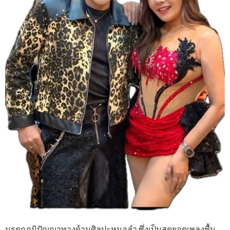
มรดกภูมิปัญญาทางด้านศิลปะหมอลำ ซึ่งเป็นสุดยอดเพลงพื้น