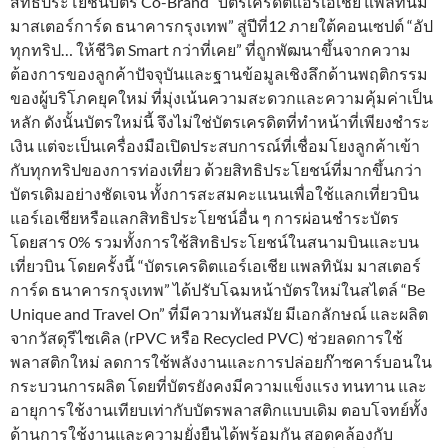
สิทธิประโยชน์บัตร Co-Brand “บัตรเครดิตแอร์เอเชีย แพลทินัม
มาสเตอร์การ์ด ธนาคารกรุงเทพ” สู่ปีที่12 ภายใต้คอนเซปต์ “อัป
ทุกทริป… ให้ชีวิต Smart กว่าที่เคย” ที่ถูกพัฒนาขึ้นจากความ
ต้องการของลูกค้าปัจจุบันและฐานข้อมูลเชิงลึกด้านพฤติกรรม
ของผู้บริโภคยุคใหม่ ที่มุ่งเน้นความสะดวกและความคุ้มค่าเป็น
หลัก ดังนั้นบัตรใหม่นี้ จึงไม่ใช่บัตรเครดิตที่ทำหน้าที่เพียงชำระ
เงิน แต่จะเป็นเครื่องมือเปิดประสบการณ์ที่เชื่อมโยงลูกค้าเข้า
กับทุกทริปของการท่องเที่ยว ด้วยสิทธิประโยชน์ที่มากขึ้นกว่า
บัตรเดิมอย่างชัดเจน ทั้งการสะสมคะแนนเพื่อใช้แลกเที่ยวบิน
แอร์เอเชียหรือแลกสิทธิประโยชน์อื่น ๆ การผ่อนชำระบัตร
โดยสาร 0% รวมทั้งการใช้สิทธิประโยชน์ในสนามบินและบน
เที่ยวบิน โดยครั้งนี้ “บัตรเครดิตแอร์เอเชีย แพลทินัม มาสเตอร์
การ์ด ธนาคารกรุงเทพ” ได้ปรับโฉมหน้าบัตรใหม่ในสไตล์ “Be
Unique and Travel On” ที่มีความทันสมัย มีเอกลักษณ์ และผลิต
จากวัสดุรีไซเคิล (rPVC หรือ Recycled PVC) ช่วยลดการใช้
พลาสติกใหม่ ลดการใช้พลังงานและการปล่อยก๊าซคาร์บอนใน
กระบวนการผลิต โดยที่บัตรยังคงมีความแข็งแรง ทนทาน และ
อายุการใช้งานเทียบเท่ากับบัตรพลาสติกแบบเดิม ตอบโจทย์ทั้ง
ด้านการใช้งานและความยั่งยืนได้พร้อมกัน สอดคล้องกับ