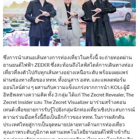
ซึ่งการนำเสนอเส้นทางการท่องเที่ยวในครั้งนี้ จะถ่ายทอดผ่าน
ยานยนต์ไฟฟ้า ZEEKR ซึ่งสะท้อนถึงไลฟ์สไตล์การเดินทางท่อง
เที่ยวที่ลงตัวไปกับทุกเส้นทางอย่างเหนือระดับ พร้อมเผยแพร่
ผ่านช่องทางสื่อของ ททท. ทั้งอนุสาร อสท. และแพลตฟอร์ม
ออนไลน์ต่าง ๆ ผสานกับความแข็งแกร่งจากการนำ KOLs ผู้มี
อิทธิพลทางความคิด ทั้ง 3 กลุ่ม ได้แก่ The Zecret Revealer, The
Zecret Insider และ The Zecret Visualizer มาร่วมสร้างคอน
เทนต์ เพื่อขยายการรับรู้ไปยังกลุ่มนักท่องเที่ยวเชิงประสบการณ์
ความร่วมมือครั้งนี้ถือเป็นอีกก้าวของ ททท. ในการผลักดัน
ประเทศไทยสู่การเป็นจุดหมายปลายทางด้านการท่องเที่ยว
คุณภาพระดับภูมิภาค ผสานเทคโนโลยียานยนต์ไฟฟ้าเข้ากับ