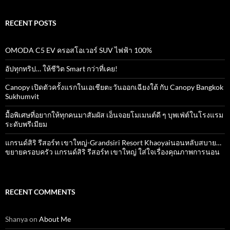
RECENT POSTS
OMODA C5 EV ครอสโอเวอร์ SUV ไฟฟ้า 100%
อัปทุกทริป… ให้ชีวิต Smart กว่าที่เคย!
Canopy เปิดตัวครั้งแรกในเอเชียตะวันออกเฉียงใต้ กับ Canopy Bangkok
Sukhumvit
มื้อพิเศษที่อยากให้ทุกคนมาสัมผัส เอ็นจอยโมเมนต์ดี ๆ บุพเฟ่ต์ในโรงแรม
ระดับพรีเมียม
แกรนด์สิริ​ รีสอร์ท​ เขาใหญ่​-Grandsiri​ Resort​ Khaoyaiนอนหลับสบาย…
ขยายครอบครัว แกรนด์สิริ รีสอร์ท เขาใหญ่ ใส่ใจเรื่องคุณภาพการนอน
RECENT COMMENTS
Shanya
on
About Me