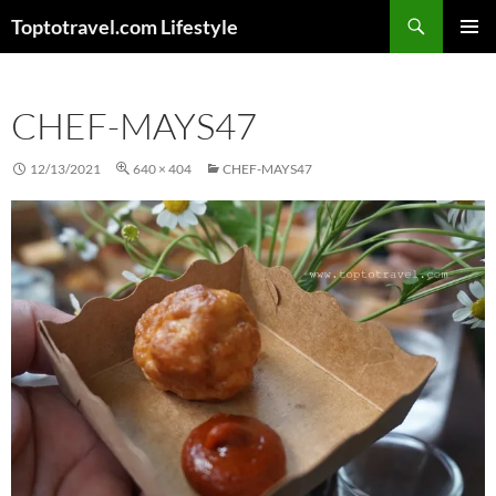
Skip
Search
Toptotravel.com Lifestyle
to
PRIMAR
content
MENU
CHEF-MAYS47
12/13/2021
640 × 404
CHEF-MAYS47