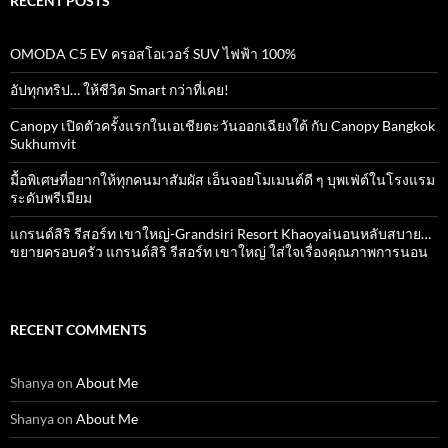
RECENT POSTS
OMODA C5 EV ครอสโอเวอร์ SUV ไฟฟ้า 100%
อัปทุกทริป… ให้ชีวิต Smart กว่าที่เคย!
Canopy เปิดตัวครั้งแรกในเอเชียตะวันออกเฉียงใต้ กับ Canopy Bangkok
Sukhumvit
มื้อพิเศษที่อยากให้ทุกคนมาสัมผัส เอ็นจอยโมเมนต์ดี ๆ บุพเฟ่ต์ในโรงแรม
ระดับพรีเมียม
แกรนด์สิริ​ รีสอร์ท​ เขาใหญ่​-Grandsiri​ Resort​ Khaoyaiนอนหลับสบาย…
ขยายครอบครัว แกรนด์สิริ รีสอร์ท เขาใหญ่ ใส่ใจเรื่องคุณภาพการนอน
RECENT COMMENTS
Shanya
on
About Me
Shanya
on
About Me