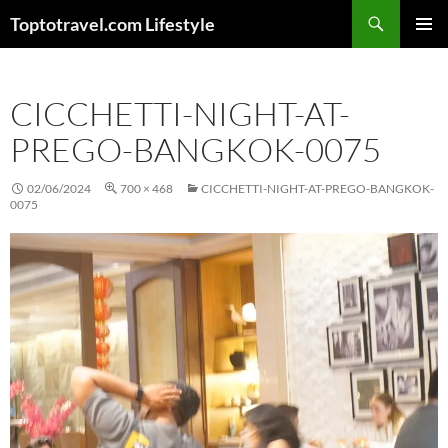
Skip
Search
Toptotravel.com Lifestyle
to
PRIMAR
content
MENU
CICCHETTI-NIGHT-AT-
PREGO-BANGKOK-0075
02/06/2024
700 × 468
CICCHETTI-NIGHT-AT-PREGO-BANGKOK-
0075