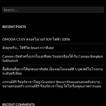
Search
for:
RECENT POSTS
OMODA C5 EV ครอสโอเวอร์ SUV ไฟฟ้า 100%
อัปทุกทริป… ให้ชีวิต Smart กว่าที่เคย!
Canopy เปิดตัวครั้งแรกในเอเชียตะวันออกเฉียงใต้ กับ Canopy Bangkok
Sukhumvit
มื้อพิเศษที่อยากให้ทุกคนมาสัมผัส เอ็นจอยโมเมนต์ดี ๆ บุพเฟ่ต์ในโรงแรม
ระดับพรีเมียม
แกรนด์สิริ​ รีสอร์ท​ เขาใหญ่​-Grandsiri​ Resort​ Khaoyaiนอนหลับสบาย…
ขยายครอบครัว แกรนด์สิริ รีสอร์ท เขาใหญ่ ใส่ใจเรื่องคุณภาพการนอน
RECENT COMMENTS