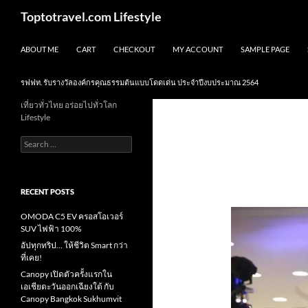
Skip
Search
Toptotravel.com Lifestyle
to
content
ABOUT ME
CART
CHECKOUT
MY ACCOUNT
SAMPLE PAGE
รฟฟท. รับรางวัลองค์กรคุณธรรมต้นแบบโดดเด่น ประจำปีงบประมาณ 2564
เที่ยวทั่วไทย อร่อยไปทั่วโลก
Lifestyle
Search
for:
RECENT POSTS
OMODA C5 EV ครอสโอเวอร์
SUV ไฟฟ้า 100%
อัปทุกทริป… ให้ชีวิต Smart กว่า
ที่เคย!
Canopy เปิดตัวครั้งแรกใน
เอเชียตะวันออกเฉียงใต้ กับ
Canopy Bangkok Sukhumvit