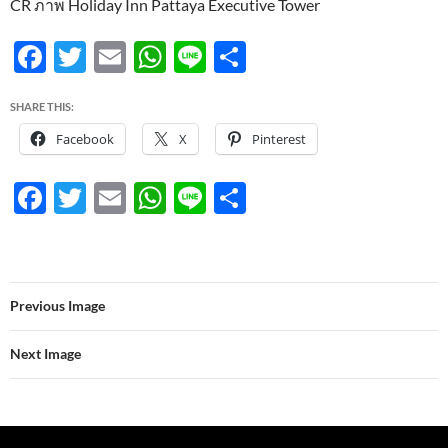
CR ภาพ Holiday Inn Pattaya Executive Tower
F
T
E
W
Li
S
ac
w
m
h
n
h
SHARE THIS:
e
itt
ail
at
e
ar
Facebook
X
Pinterest
b
er
s
e
o
A
F
T
E
W
Li
S
o
p
ac
w
m
h
n
h
k
p
e
itt
ail
at
e
ar
b
er
s
e
Previous Image
o
A
o
p
Next Image
k
p