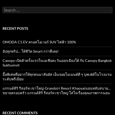
Search
for:
RECENT POSTS
OMODA C5 EV ครอสโอเวอร์ SUV ไฟฟ้า 100%
อัปทุกทริป… ให้ชีวิต Smart กว่าที่เคย!
Canopy เปิดตัวครั้งแรกในเอเชียตะวันออกเฉียงใต้ กับ Canopy Bangkok
Sukhumvit
มื้อพิเศษที่อยากให้ทุกคนมาสัมผัส เอ็นจอยโมเมนต์ดี ๆ บุพเฟ่ต์ในโรงแรม
ระดับพรีเมียม
แกรนด์สิริ​ รีสอร์ท​ เขาใหญ่​-Grandsiri​ Resort​ Khaoyaiนอนหลับสบาย…
ขยายครอบครัว แกรนด์สิริ รีสอร์ท เขาใหญ่ ใส่ใจเรื่องคุณภาพการนอน
RECENT COMMENTS