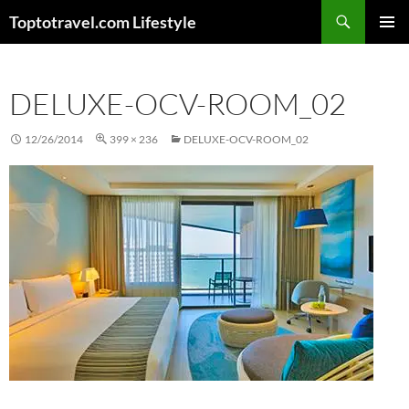
Skip
Search
Toptotravel.com Lifestyle
to
PRIMAR
content
MENU
DELUXE-OCV-ROOM_02
12/26/2014
399 × 236
DELUXE-OCV-ROOM_02