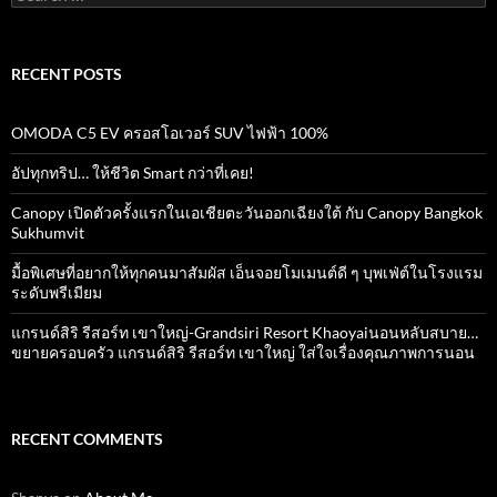
for:
RECENT POSTS
OMODA C5 EV ครอสโอเวอร์ SUV ไฟฟ้า 100%
อัปทุกทริป… ให้ชีวิต Smart กว่าที่เคย!
Canopy เปิดตัวครั้งแรกในเอเชียตะวันออกเฉียงใต้ กับ Canopy Bangkok
Sukhumvit
มื้อพิเศษที่อยากให้ทุกคนมาสัมผัส เอ็นจอยโมเมนต์ดี ๆ บุพเฟ่ต์ในโรงแรม
ระดับพรีเมียม
แกรนด์สิริ​ รีสอร์ท​ เขาใหญ่​-Grandsiri​ Resort​ Khaoyaiนอนหลับสบาย…
ขยายครอบครัว แกรนด์สิริ รีสอร์ท เขาใหญ่ ใส่ใจเรื่องคุณภาพการนอน
RECENT COMMENTS