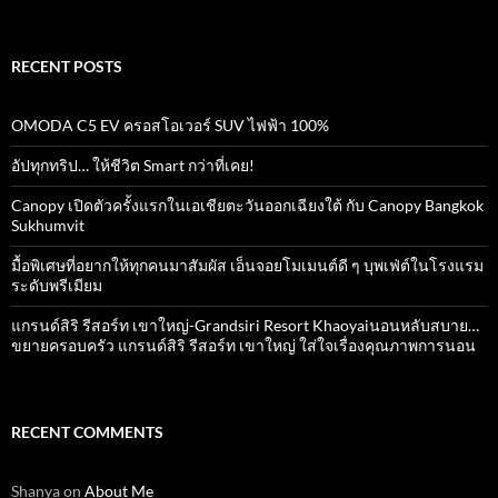
for:
RECENT POSTS
OMODA C5 EV ครอสโอเวอร์ SUV ไฟฟ้า 100%
อัปทุกทริป… ให้ชีวิต Smart กว่าที่เคย!
Canopy เปิดตัวครั้งแรกในเอเชียตะวันออกเฉียงใต้ กับ Canopy Bangkok
Sukhumvit
มื้อพิเศษที่อยากให้ทุกคนมาสัมผัส เอ็นจอยโมเมนต์ดี ๆ บุพเฟ่ต์ในโรงแรม
ระดับพรีเมียม
แกรนด์สิริ​ รีสอร์ท​ เขาใหญ่​-Grandsiri​ Resort​ Khaoyaiนอนหลับสบาย…
ขยายครอบครัว แกรนด์สิริ รีสอร์ท เขาใหญ่ ใส่ใจเรื่องคุณภาพการนอน
RECENT COMMENTS
Shanya
on
About Me