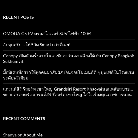
RECENT POSTS
OMODA C5 EV ครอสโอเวอร์ SUV ไฟฟ้า 100%
อัปทุกทริป… ให้ชีวิต Smart กว่าที่เคย!
Canopy เปิดตัวครั้งแรกในเอเชียตะวันออกเฉียงใต้ กับ Canopy Bangkok
Sukhumvit
มื้อพิเศษที่อยากให้ทุกคนมาสัมผัส เอ็นจอยโมเมนต์ดี ๆ บุพเฟ่ต์ในโรงแรม
ระดับพรีเมียม
แกรนด์สิริ​ รีสอร์ท​ เขาใหญ่​-Grandsiri​ Resort​ Khaoyaiนอนหลับสบาย…
ขยายครอบครัว แกรนด์สิริ รีสอร์ท เขาใหญ่ ใส่ใจเรื่องคุณภาพการนอน
RECENT COMMENTS
Shanya
on
About Me