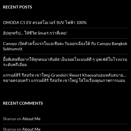
RECENT POSTS
OMODA C5 EV ครอสโอเวอร์ SUV ไฟฟ้า 100%
อัปทุกทริป… ให้ชีวิต Smart กว่าที่เคย!
Canopy เปิดตัวครั้งแรกในเอเชียตะวันออกเฉียงใต้ กับ Canopy Bangkok
Sukhumvit
มื้อพิเศษที่อยากให้ทุกคนมาสัมผัส เอ็นจอยโมเมนต์ดี ๆ บุพเฟ่ต์ในโรงแรม
ระดับพรีเมียม
แกรนด์สิริ​ รีสอร์ท​ เขาใหญ่​-Grandsiri​ Resort​ Khaoyaiนอนหลับสบาย…
ขยายครอบครัว แกรนด์สิริ รีสอร์ท เขาใหญ่ ใส่ใจเรื่องคุณภาพการนอน
RECENT COMMENTS
Shanya
on
About Me
Shanya
on
About Me