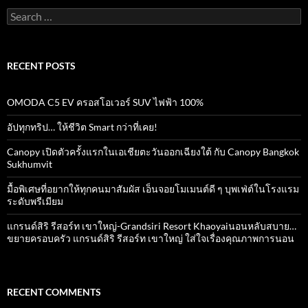
Search
for:
RECENT POSTS
OMODA C5 EV ครอสโอเวอร์ SUV ไฟฟ้า 100%
อัปทุกทริป… ให้ชีวิต Smart กว่าที่เคย!
Canopy เปิดตัวครั้งแรกในเอเชียตะวันออกเฉียงใต้ กับ Canopy Bangkok
Sukhumvit
มื้อพิเศษที่อยากให้ทุกคนมาสัมผัส เอ็นจอยโมเมนต์ดี ๆ บุพเฟ่ต์ในโรงแรม
ระดับพรีเมียม
แกรนด์สิริ​ รีสอร์ท​ เขาใหญ่​-Grandsiri​ Resort​ Khaoyaiนอนหลับสบาย…
ขยายครอบครัว แกรนด์สิริ รีสอร์ท เขาใหญ่ ใส่ใจเรื่องคุณภาพการนอน
RECENT COMMENTS