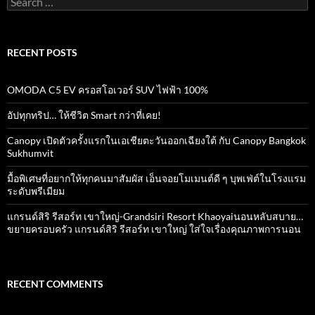
for:
RECENT POSTS
OMODA C5 EV ครอสโอเวอร์ SUV ไฟฟ้า 100%
อัปทุกทริป… ให้ชีวิต Smart กว่าที่เคย!
Canopy เปิดตัวครั้งแรกในเอเชียตะวันออกเฉียงใต้ กับ Canopy Bangkok
Sukhumvit
มื้อพิเศษที่อยากให้ทุกคนมาสัมผัส เอ็นจอยโมเมนต์ดี ๆ บุพเฟ่ต์ในโรงแรม
ระดับพรีเมียม
แกรนด์สิริ​ รีสอร์ท​ เขาใหญ่​-Grandsiri​ Resort​ Khaoyaiนอนหลับสบาย…
ขยายครอบครัว แกรนด์สิริ รีสอร์ท เขาใหญ่ ใส่ใจเรื่องคุณภาพการนอน
RECENT COMMENTS