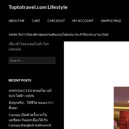
Skip
Search
Toptotravel.com Lifestyle
to
content
ABOUT ME
CART
CHECKOUT
MY ACCOUNT
SAMPLE PAGE
รฟฟท. รับรางวัลองค์กรคุณธรรมต้นแบบโดดเด่น ประจำปีงบประมาณ 2564
เที่ยวทั่วไทย อร่อยไปทั่วโลก
Lifestyle
Search
for:
RECENT POSTS
OMODA C5 EV ครอสโอเวอร์
SUV ไฟฟ้า 100%
อัปทุกทริป… ให้ชีวิต Smart กว่า
ที่เคย!
Canopy เปิดตัวครั้งแรกใน
เอเชียตะวันออกเฉียงใต้ กับ
Canopy Bangkok Sukhumvit