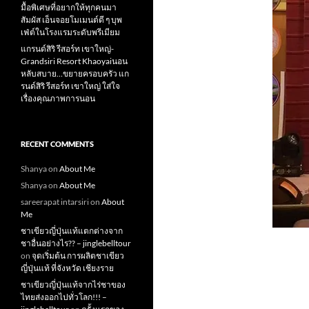
มื้อพิเศษที่อยากให้ทุกคนมา
สัมผัส เอ็นจอยโมเมนต์ดี ๆ บุพ
เฟ่ต์ในโรงแรมระดับพรีเมียม
แกรนด์สิริ​ รีสอร์ท​ เขาใหญ่​-
Grandsiri​ Resort​ Khaoyaiนอน
หลับสบาย…ขยายครอบครัว แก
รนด์สิริ รีสอร์ท เขาใหญ่ ใส่ใจ
เรื่องคุณภาพการนอน
RECENT COMMENTS
Shanya
on
About Me
Shanya
on
About Me
sareerapat intarsiri
on
About
Me
ชาเขียวญี่ปุ่นแท้แตกต่างจาก
ชาอื่นอย่างไร?? – jinglebelltour
on
จุดเริ่มต้น การผลิตชาเขียว
ญี่ปุ่นแท้ ที่จังหวัด เชียงราย
ชาเขียวญี่ปุ่นแท้จากไร่ชาของ
ไทยส่งออกไปทั่วโลก!!! –