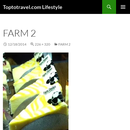
Skip
Search
Toptotravel.com Lifestyle
to
PRIMAR
content
MENU
FARM 2
12/18/2014
226 × 320
FARM 2