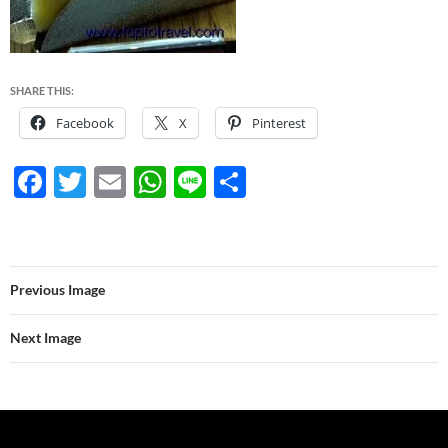
SHARE THIS:
Facebook
X
Pinterest
F
T
E
W
Li
S
ac
w
m
h
n
h
e
itt
ail
at
e
ar
b
er
s
e
Previous Image
o
A
o
p
Next Image
k
p