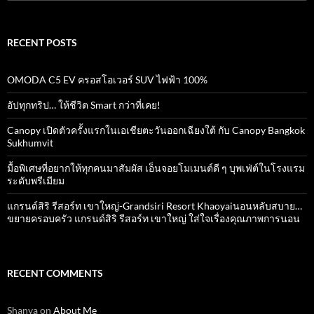
for:
RECENT POSTS
OMODA C5 EV ครอสโอเวอร์ SUV ไฟฟ้า 100%
อัปทุกทริป… ให้ชีวิต Smart กว่าที่เคย!
Canopy เปิดตัวครั้งแรกในเอเชียตะวันออกเฉียงใต้ กับ Canopy Bangkok
Sukhumvit
มื้อพิเศษที่อยากให้ทุกคนมาสัมผัส เอ็นจอยโมเมนต์ดี ๆ บุพเฟ่ต์ในโรงแรม
ระดับพรีเมียม
แกรนด์สิริ​ รีสอร์ท​ เขาใหญ่​-Grandsiri​ Resort​ Khaoyaiนอนหลับสบาย…
ขยายครอบครัว แกรนด์สิริ รีสอร์ท เขาใหญ่ ใส่ใจเรื่องคุณภาพการนอน
RECENT COMMENTS
Shanya
on
About Me