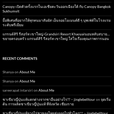
Canopy เปิดตัวครั้งแรกในเอเชียตะวันออกเฉียงใต้ กับ Canopy Bangkok
Sukhumvit
มื้อพิเศษที่อยากให้ทุกคนมาสัมผัส เอ็นจอยโมเมนต์ดี ๆ บุพเฟ่ต์ในโรงแรม
ระดับพรีเมียม
แกรนด์สิริ​ รีสอร์ท​ เขาใหญ่​-Grandsiri​ Resort​ Khaoyaiนอนหลับสบาย…
ขยายครอบครัว แกรนด์สิริ รีสอร์ท เขาใหญ่ ใส่ใจเรื่องคุณภาพการนอน
RECENT COMMENTS
Shanya
on
About Me
Shanya
on
About Me
sareerapat intarsiri
on
About Me
ชาเขียวญี่ปุ่นแท้แตกต่างจากชาอื่นอย่างไร?? – jinglebelltour
on
จุดเริ่ม
ต้น การผลิตชาเขียวญี่ปุ่นแท้ ที่จังหวัด เชียงราย
ชาเขียวญี่ปุ่นแท้จากไร่ชาของไทยส่งออกไปทั่วโลก!!! – jinglebelltour