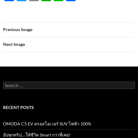
ac
w
m
h
n
h
e
itt
ail
at
e
ar
b
er
s
e
Previous Image
o
A
o
p
Next Image
k
p
Search
for:
RECENT POSTS
OMODA C5 EV ครอสโอเวอร์ SUV ไฟฟ้า 100%
อัปทุกทริป… ให้ชีวิต Smart กว่าที่เคย!