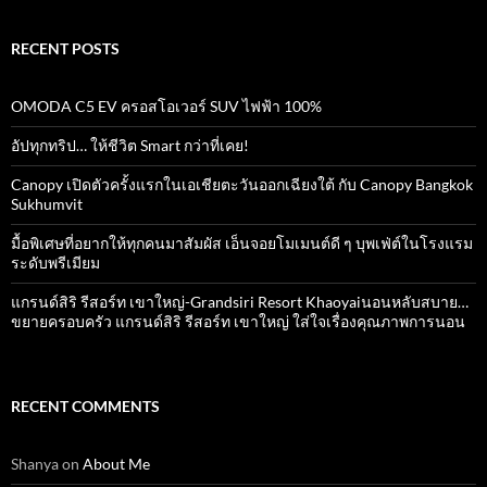
RECENT POSTS
OMODA C5 EV ครอสโอเวอร์ SUV ไฟฟ้า 100%
อัปทุกทริป… ให้ชีวิต Smart กว่าที่เคย!
Canopy เปิดตัวครั้งแรกในเอเชียตะวันออกเฉียงใต้ กับ Canopy Bangkok
Sukhumvit
มื้อพิเศษที่อยากให้ทุกคนมาสัมผัส เอ็นจอยโมเมนต์ดี ๆ บุพเฟ่ต์ในโรงแรม
ระดับพรีเมียม
แกรนด์สิริ​ รีสอร์ท​ เขาใหญ่​-Grandsiri​ Resort​ Khaoyaiนอนหลับสบาย…
ขยายครอบครัว แกรนด์สิริ รีสอร์ท เขาใหญ่ ใส่ใจเรื่องคุณภาพการนอน
RECENT COMMENTS
Shanya
on
About Me