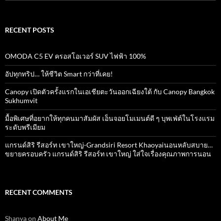
for:
RECENT POSTS
OMODA C5 EV ครอสโอเวอร์ SUV ไฟฟ้า 100%
อัปทุกทริป… ให้ชีวิต Smart กว่าที่เคย!
Canopy เปิดตัวครั้งแรกในเอเชียตะวันออกเฉียงใต้ กับ Canopy Bangkok
Sukhumvit
มื้อพิเศษที่อยากให้ทุกคนมาสัมผัส เอ็นจอยโมเมนต์ดี ๆ บุพเฟ่ต์ในโรงแรม
ระดับพรีเมียม
แกรนด์สิริ​ รีสอร์ท​ เขาใหญ่​-Grandsiri​ Resort​ Khaoyaiนอนหลับสบาย…
ขยายครอบครัว แกรนด์สิริ รีสอร์ท เขาใหญ่ ใส่ใจเรื่องคุณภาพการนอน
RECENT COMMENTS
Shanya
on
About Me