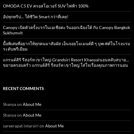
OMODA C5 EV ครอสโอเวอร์ SUV ไฟฟ้า 100%
อัปทุกทริป… ให้ชีวิต Smart กว่าที่เคย!
Canopy เปิดตัวครั้งแรกในเอเชียตะวันออกเฉียงใต้ กับ Canopy Bangkok
Sukhumvit
มื้อพิเศษที่อยากให้ทุกคนมาสัมผัส เอ็นจอยโมเมนต์ดี ๆ บุพเฟ่ต์ในโรงแรม
ระดับพรีเมียม
แกรนด์สิริ​ รีสอร์ท​ เขาใหญ่​-Grandsiri​ Resort​ Khaoyaiนอนหลับสบาย…
ขยายครอบครัว แกรนด์สิริ รีสอร์ท เขาใหญ่ ใส่ใจเรื่องคุณภาพการนอน
RECENT COMMENTS
Shanya
on
About Me
Shanya
on
About Me
sareerapat intarsiri
on
About Me