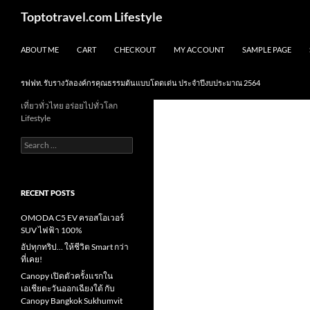
Skip
Search
Toptotravel.com Lifestyle
to
content
ABOUT ME
CART
CHECKOUT
MY ACCOUNT
SAMPLE PAGE
รฟฟท. รับรางวัลองค์กรคุณธรรมต้นแบบโดดเด่น ประจำปีงบประมาณ 2564
เที่ยวทั่วไทย อร่อยไปทั่วโลก
Lifestyle
Search
for:
RECENT POSTS
OMODA C5 EV ครอสโอเวอร์
SUV ไฟฟ้า 100%
อัปทุกทริป… ให้ชีวิต Smart กว่า
ที่เคย!
Canopy เปิดตัวครั้งแรกใน
เอเชียตะวันออกเฉียงใต้ กับ
Canopy Bangkok Sukhumvit