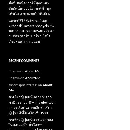
มื้อพิเศษที่อยากให้ทุกคนมา
สัมผัส เอ็นจอยโมเมนต์ดี ๆ บุพ
เฟ่ต์ในโรงแรมระดับพรีเมียม
แกรนด์สิริ​ รีสอร์ท​ เขาใหญ่​-
Grandsiri​ Resort​ Khaoyaiนอน
หลับสบาย…ขยายครอบครัว แก
รนด์สิริ รีสอร์ท เขาใหญ่ ใส่ใจ
เรื่องคุณภาพการนอน
RECENT COMMENTS
Shanya
on
About Me
Shanya
on
About Me
sareerapat intarsiri
on
About
Me
ชาเขียวญี่ปุ่นแท้แตกต่างจาก
ชาอื่นอย่างไร?? – jinglebelltour
on
จุดเริ่มต้น การผลิตชาเขียว
ญี่ปุ่นแท้ ที่จังหวัด เชียงราย
ชาเขียวญี่ปุ่นแท้จากไร่ชาของ
ไทยส่งออกไปทั่วโลก!!! –