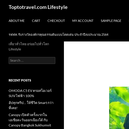
Skip
Search
Toptotravel.com Lifestyle
to
content
ABOUT ME
CART
CHECKOUT
MY ACCOUNT
SAMPLE PAGE
รฟฟท. รับรางวัลองค์กรคุณธรรมต้นแบบโดดเด่น ประจำปีงบประมาณ 2564
เที่ยวทั่วไทย อร่อยไปทั่วโลก
Lifestyle
Search
for:
RECENT POSTS
OMODA C5 EV ครอสโอเวอร์
SUV ไฟฟ้า 100%
อัปทุกทริป… ให้ชีวิต Smart กว่า
ที่เคย!
Canopy เปิดตัวครั้งแรกใน
เอเชียตะวันออกเฉียงใต้ กับ
Canopy Bangkok Sukhumvit