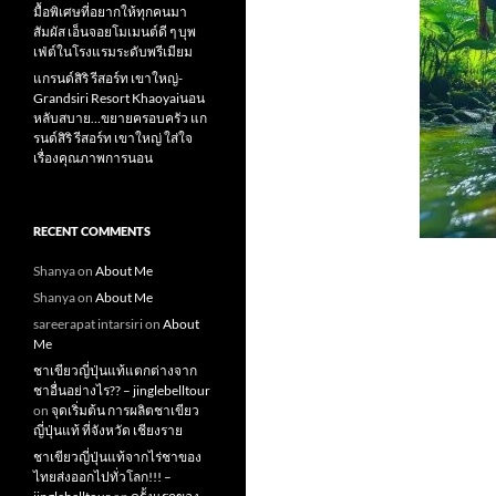
มื้อพิเศษที่อยากให้ทุกคนมา
สัมผัส เอ็นจอยโมเมนต์ดี ๆ บุพ
เฟ่ต์ในโรงแรมระดับพรีเมียม
แกรนด์สิริ​ รีสอร์ท​ เขาใหญ่​-
Grandsiri​ Resort​ Khaoyaiนอน
หลับสบาย…ขยายครอบครัว แก
รนด์สิริ รีสอร์ท เขาใหญ่ ใส่ใจ
เรื่องคุณภาพการนอน
RECENT COMMENTS
Shanya
on
About Me
Shanya
on
About Me
sareerapat intarsiri
on
About
Me
ชาเขียวญี่ปุ่นแท้แตกต่างจาก
ชาอื่นอย่างไร?? – jinglebelltour
on
จุดเริ่มต้น การผลิตชาเขียว
ญี่ปุ่นแท้ ที่จังหวัด เชียงราย
ชาเขียวญี่ปุ่นแท้จากไร่ชาของ
ไทยส่งออกไปทั่วโลก!!! –