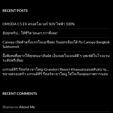
RECENT POSTS
OMODA C5 EV ครอสโอเวอร์ SUV ไฟฟ้า 100%
อัปทุกทริป… ให้ชีวิต Smart กว่าที่เคย!
Canopy เปิดตัวครั้งแรกในเอเชียตะวันออกเฉียงใต้ กับ Canopy Bangkok
Sukhumvit
มื้อพิเศษที่อยากให้ทุกคนมาสัมผัส เอ็นจอยโมเมนต์ดี ๆ บุพเฟ่ต์ในโรงแรม
ระดับพรีเมียม
แกรนด์สิริ​ รีสอร์ท​ เขาใหญ่​-Grandsiri​ Resort​ Khaoyaiนอนหลับสบาย…
ขยายครอบครัว แกรนด์สิริ รีสอร์ท เขาใหญ่ ใส่ใจเรื่องคุณภาพการนอน
RECENT COMMENTS
Shanya
on
About Me