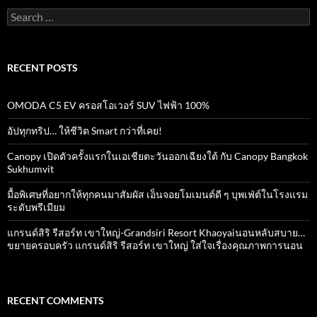
Search
for:
RECENT POSTS
OMODA C5 EV ครอสโอเวอร์ SUV ไฟฟ้า 100%
อัปทุกทริป… ให้ชีวิต Smart กว่าที่เคย!
Canopy เปิดตัวครั้งแรกในเอเชียตะวันออกเฉียงใต้ กับ Canopy Bangkok
Sukhumvit
มื้อพิเศษที่อยากให้ทุกคนมาสัมผัส เอ็นจอยโมเมนต์ดี ๆ บุพเฟ่ต์ในโรงแรม
ระดับพรีเมียม
แกรนด์สิริ​ รีสอร์ท​ เขาใหญ่​-Grandsiri​ Resort​ Khaoyaiนอนหลับสบาย…
ขยายครอบครัว แกรนด์สิริ รีสอร์ท เขาใหญ่ ใส่ใจเรื่องคุณภาพการนอน
RECENT COMMENTS