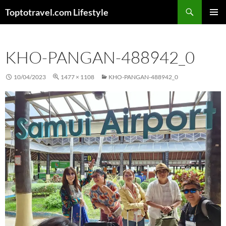
Skip
Search
Toptotravel.com Lifestyle
to
PRIMAR
content
MENU
KHO-PANGAN-488942_0
10/04/2023
1477 × 1108
KHO-PANGAN-488942_0