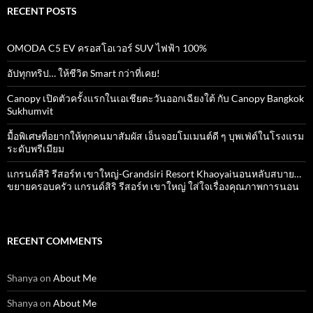
RECENT POSTS
OMODA C5 EV ครอสโอเวอร์ SUV ไฟฟ้า 100%
อัปทุกทริป… ให้ชีวิต Smart กว่าที่เคย!
Canopy เปิดตัวครั้งแรกในเอเชียตะวันออกเฉียงใต้ กับ Canopy Bangkok
Sukhumvit
มื้อพิเศษที่อยากให้ทุกคนมาสัมผัส เอ็นจอยโมเมนต์ดี ๆ บุพเฟ่ต์ในโรงแรม
ระดับพรีเมียม
แกรนด์สิริ​ รีสอร์ท​ เขาใหญ่​-Grandsiri​ Resort​ Khaoyaiนอนหลับสบาย…
ขยายครอบครัว แกรนด์สิริ รีสอร์ท เขาใหญ่ ใส่ใจเรื่องคุณภาพการนอน
RECENT COMMENTS
Shanya
on
About Me
Shanya
on
About Me