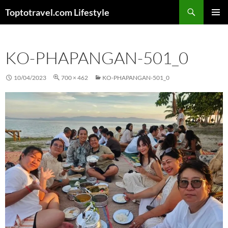
Skip
Search
Toptotravel.com Lifestyle
to
PRIMAR
content
MENU
KO-PHAPANGAN-501_0
10/04/2023
700 × 462
KO-PHAPANGAN-501_0