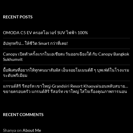
RECENT POSTS
OMODA C5 EV ครอสโอเวอร์ SUV ไฟฟ้า 100%
อัปทุกทริป… ให้ชีวิต Smart กว่าที่เคย!
Canopy เปิดตัวครั้งแรกในเอเชียตะวันออกเฉียงใต้ กับ Canopy Bangkok
Sukhumvit
มื้อพิเศษที่อยากให้ทุกคนมาสัมผัส เอ็นจอยโมเมนต์ดี ๆ บุพเฟ่ต์ในโรงแรม
ระดับพรีเมียม
แกรนด์สิริ​ รีสอร์ท​ เขาใหญ่​-Grandsiri​ Resort​ Khaoyaiนอนหลับสบาย…
ขยายครอบครัว แกรนด์สิริ รีสอร์ท เขาใหญ่ ใส่ใจเรื่องคุณภาพการนอน
RECENT COMMENTS
Shanya
on
About Me