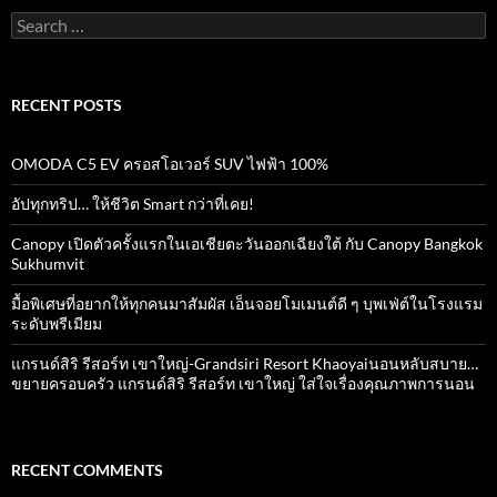
Search
for:
RECENT POSTS
OMODA C5 EV ครอสโอเวอร์ SUV ไฟฟ้า 100%
อัปทุกทริป… ให้ชีวิต Smart กว่าที่เคย!
Canopy เปิดตัวครั้งแรกในเอเชียตะวันออกเฉียงใต้ กับ Canopy Bangkok
Sukhumvit
มื้อพิเศษที่อยากให้ทุกคนมาสัมผัส เอ็นจอยโมเมนต์ดี ๆ บุพเฟ่ต์ในโรงแรม
ระดับพรีเมียม
แกรนด์สิริ​ รีสอร์ท​ เขาใหญ่​-Grandsiri​ Resort​ Khaoyaiนอนหลับสบาย…
ขยายครอบครัว แกรนด์สิริ รีสอร์ท เขาใหญ่ ใส่ใจเรื่องคุณภาพการนอน
RECENT COMMENTS