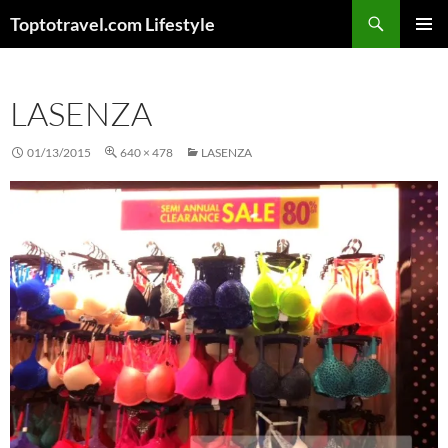
Skip
Search
Toptotravel.com Lifestyle
to
PRIMAR
content
MENU
LASENZA
01/13/2015
640 × 478
LASENZA